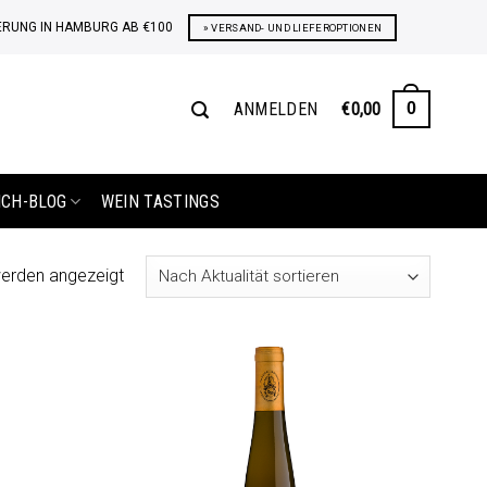
ERUNG IN HAMBURG AB €100
» VERSAND- UND LIEFEROPTIONEN
ANMELDEN
€
0,00
0
ICH-BLOG
WEIN TASTINGS
Nach
werden angezeigt
Aktualität
sortiert
Auf die
Auf die
Wunschliste
Wunschliste