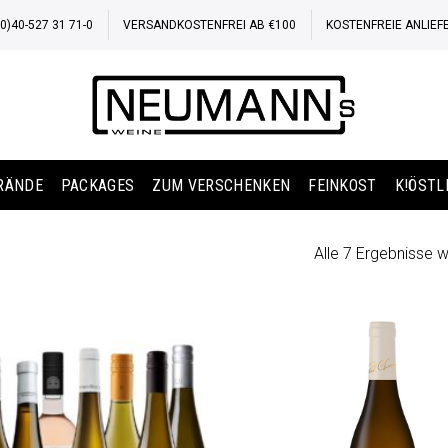
)40-527 31 71-0
VERSANDKOSTENFREI AB €100
KOSTENFREIE ANLIEF
BRÄNDE
PACKAGES
ZUM VERSCHENKEN
FEINKOST
K!ÖSTL
Alle 7 Ergebnisse 
Auf die
Wunschliste