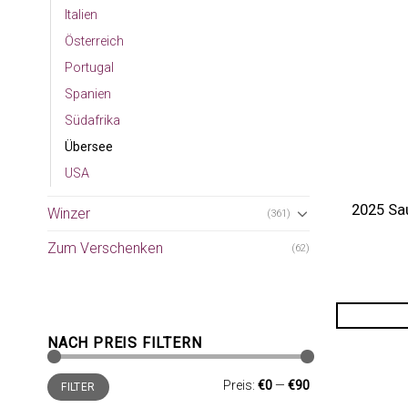
Italien
Österreich
Portugal
Spanien
Südafrika
Übersee
USA
2025 Sau
Winzer
(361)
Zum Verschenken
(62)
NACH PREIS FILTERN
Min.
Max.
Preis:
€0
—
€90
FILTER
Preis
Preis