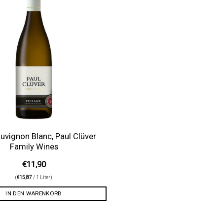
Auf die
Wunschliste
uvignon Blanc, Paul Clüver
Family Wines
€
11,90
(
€
15,87
/ 1 Liter)
IN DEN WARENKORB