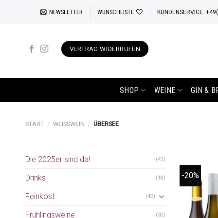
Zum
NEWSLETTER
WUNSCHLISTE
KUNDENSERVICE: +49(0
Inhalt
springen
VERTRAG WIDERRUFEN
SHOP
WEINE
GIN & 
START
/
WEISSWEIN
/
ÜBERSEE
Die 2025er sind da!
(42)
-20%
Drinks
(18)
Feinkost
(42)
Frühlingsweine
(32)