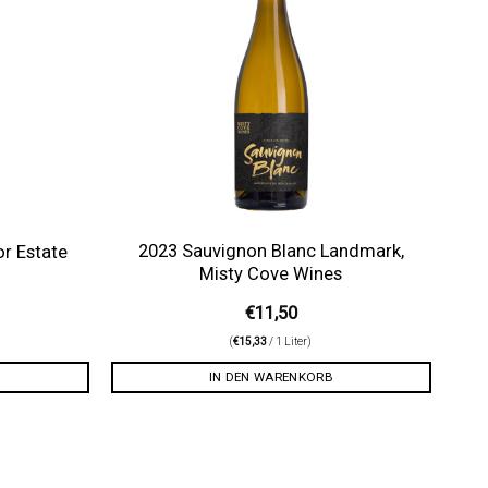
2023 Sauvignon Blanc Landmark,
or Estate
Misty Cove Wines
€
11,50
(
€
15,33
/ 1 Liter)
IN DEN WARENKORB