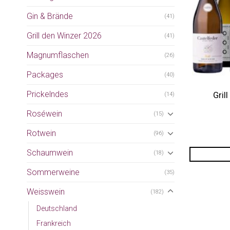
Gin & Brände
(41)
Grill den Winzer 2026
(41)
Magnumflaschen
(26)
Packages
(40)
Prickelndes
Gril
(14)
Roséwein
(15)
Rotwein
(96)
Schaumwein
(18)
Sommerweine
(35)
Weisswein
(182)
Deutschland
Frankreich