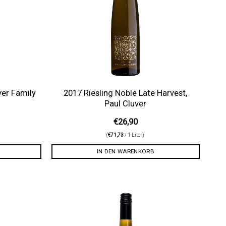
ver Family
2017 Riesling Noble Late Harvest,
Paul Cluver
€
26,90
(
€
71,73
/ 1 Liter)
IN DEN WARENKORB
Auf die
Auf die
Wunschliste
Wunschliste