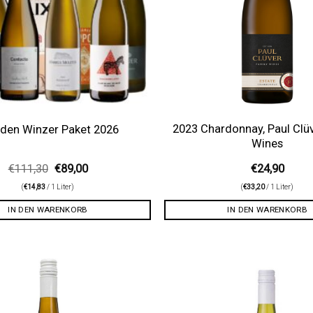
2023 Chardonnay, Paul Clü
l den Winzer Paket 2026
Wines
Ursprünglicher
Aktueller
€
111,30
€
89,00
€
24,90
Preis
Preis
(
€
14,83
/ 1 Liter)
(
€
33,20
/ 1 Liter)
war:
ist:
€111,30
€89,00.
IN DEN WARENKORB
IN DEN WARENKORB
Auf die
Wunschliste