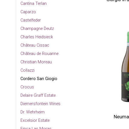
Cantina Terlan
Caparzo
Castelfeder
Champagne Deutz
Charles Heidsieck
Château Cissac
Château de Rouanne
Christian Moreau
Collazzi
Cordero San Giogio
Crocus
Delaire Graff Estate
Diemersfontein Wines
Dr. Wehrheim
Neuman
Excelsior Estate
Finca Las Moras