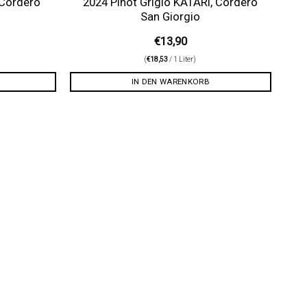
 Cordero
2024 Pinot Grigio KATARI, Cordero
San Giorgio
€
13,90
(
€
18,53
/ 1 Liter)
IN DEN WARENKORB