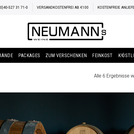
)40-527 31 71-0
VERSANDKOSTENFREI AB €100
KOSTENFREIE ANLIEF
BRÄNDE
PACKAGES
ZUM VERSCHENKEN
FEINKOST
K!ÖSTL
Alle 6 Ergebnisse 