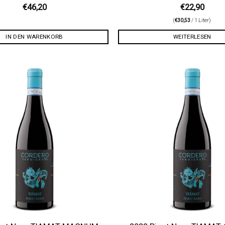
€
46,20
€
22,90
(
€
30,53
/ 1 Liter)
IN DEN WARENKORB
WEITERLESEN
Auf die
Wunschliste