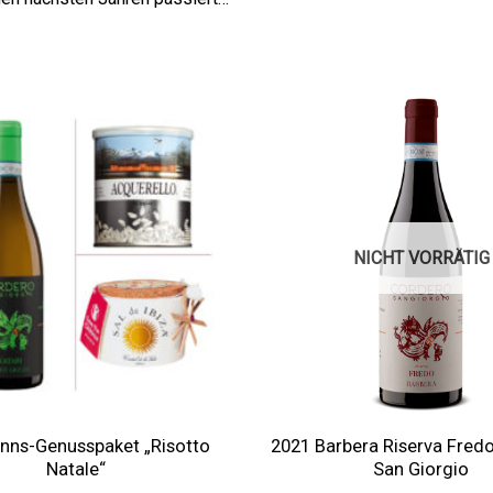
Auf die
Wunschliste
NICHT VORRÄTIG
ns-Genusspaket „Risotto
2021 Barbera Riserva Fred
Natale“
San Giorgio