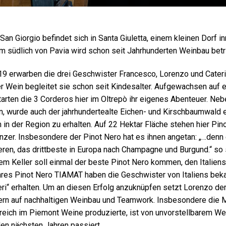
San Giorgio befindet sich in Santa Giuletta, einem kleinen Dorf 
m südlich von Pavia wird schon seit Jahrhunderten Weinbau betr
19 erwarben die drei Geschwister Francesco, Lorenzo und Cateri
er Wein begleitet sie schon seit Kindesalter. Aufgewachsen auf 
arten die 3 Corderos hier im Oltrepò ihr eigenes Abenteuer. Nebe
, wurde auch der jahrhundertealte Eichen- und Kirschbaumwald 
n der Region zu erhalten. Auf 22 Hektar Fläche stehen hier Pin
zer. Insbesondere der Pinot Nero hat es ihnen angetan: „…denn es
ren, das drittbeste in Europa nach Champagne und Burgund.“ so s
em Keller soll einmal der beste Pinot Nero kommen, den Italiens
hres Pinot Nero TIAMAT haben die Geschwister von Italiens be
ieri“ erhalten. Um an diesen Erfolg anzuknüpfen setzt Lorenzo 
rn auf nachhaltigen Weinbau und Teamwork. Insbesondere die Me
reich im Piemont Weine produzierte, ist von unvorstellbarem We
 den nächsten Jahren passiert…