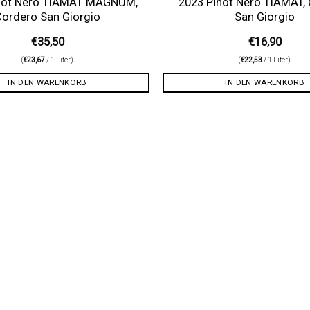
not Nero TIAMAT MAGNUM,
2023 Pinot Nero TIAMAT,
Cordero San Giorgio
San Giorgio
€
35,50
€
16,90
(
€
23,67
/ 1 Liter)
(
€
22,53
/ 1 Liter)
IN DEN WARENKORB
IN DEN WARENKORB