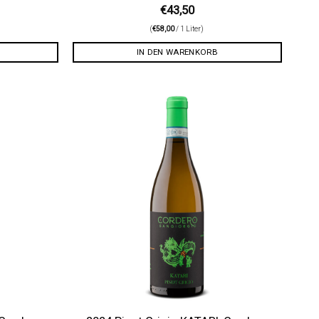
€
43,50
(
€
58,00
/ 1 Liter)
IN DEN WARENKORB
Auf die
Auf die
Wunschliste
Wunschliste