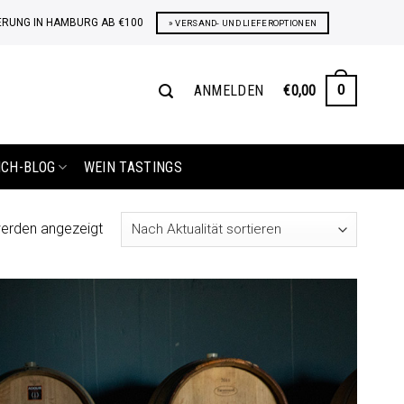
ERUNG IN HAMBURG AB €100
» VERSAND- UND LIEFEROPTIONEN
ANMELDEN
€
0,00
0
ICH-BLOG
WEIN TASTINGS
Nach
werden angezeigt
Aktualität
sortiert