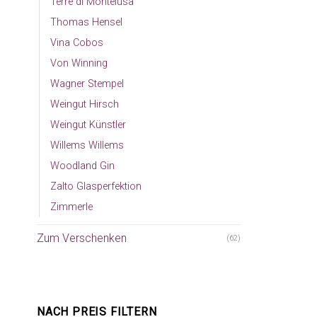
Terre di Montelusa
Thomas Hensel
Vina Cobos
Von Winning
Wagner Stempel
Weingut Hirsch
Weingut Künstler
Willems Willems
Woodland Gin
Zalto Glasperfektion
Zimmerle
Zum Verschenken
(62)
NACH PREIS FILTERN