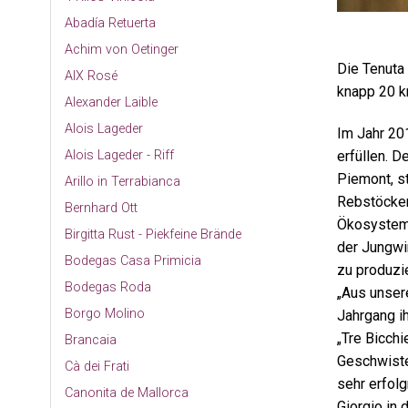
Abadía Retuerta
Achim von Oetinger
Die Tenuta 
AIX Rosé
knapp 20 k
Alexander Laible
Alois Lageder
Im Jahr 20
erfüllen. D
Alois Lageder - Riff
Piemont, st
Arillo in Terrabianca
Rebstöcken
Bernhard Ott
Ökosystem i
Birgitta Rust - Piekfeine Brände
der Jungwin
Bodegas Casa Primicia
zu produzie
Bodegas Roda
„Aus unser
Borgo Molino
Jahrgang i
„Tre Bicch
Brancaia
Geschwiste
Cà dei Frati
sehr erfolg
Canonita de Mallorca
Giorgio in