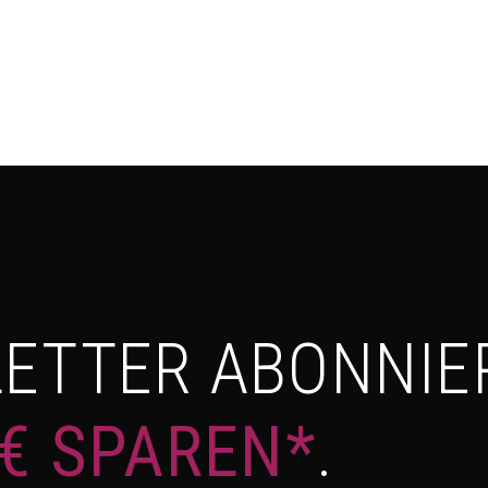
ETTER ABONNIE
 € SPAREN*
.