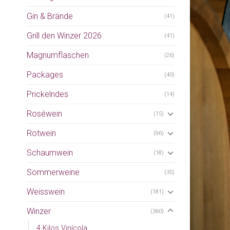
Gin & Brände
(41)
Grill den Winzer 2026
(41)
Magnumflaschen
(26)
Packages
(40)
Prickelndes
(14)
Roséwein
(15)
Rotwein
(96)
Schaumwein
(18)
Sommerweine
(35)
Weisswein
(181)
Winzer
(360)
4 Kilos Vinícola