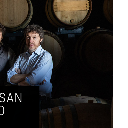
 SAN
O