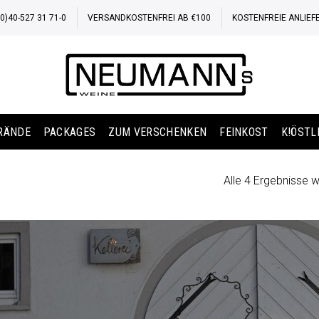
)40-527 31 71-0
VERSANDKOSTENFREI AB €100
KOSTENFREIE ANLIEF
BRÄNDE
PACKAGES
ZUM VERSCHENKEN
FEINKOST
K!ÖSTL
Alle 4 Ergebnisse 