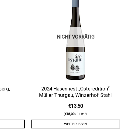
Auf die
Auf die
Wunschliste
Wunschliste
NICHT VORRÄTIG
berg,
2024 Hasennest „Osteredition“
Müller Thurgau, Winzerhof Stahl
€
13,50
(
€
18,00
/ 1 Liter)
WEITERLESEN