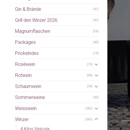
Gin & Brände
(41)
Grill den Winzer 2026
(41)
Magnumflaschen
(26)
Packages
(40)
Prickelndes
(14)
Roséwein
(15)
Rotwein
(96)
Schaumwein
(18)
Sommerweine
(35)
Weisswein
(182)
Winzer
(361)
4 Kilos Vinícola