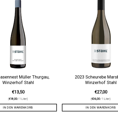
Auf die
Wunschliste
asennest Müller Thurgau,
2023 Scheurebe Mars
Winzerhof Stahl
Winzerhof Stahl
€
13,50
€
27,00
(
€
18,00
/ 1 Liter)
(
€
36,00
/ 1 Liter)
IN DEN WARENKORB
IN DEN WARENKORB