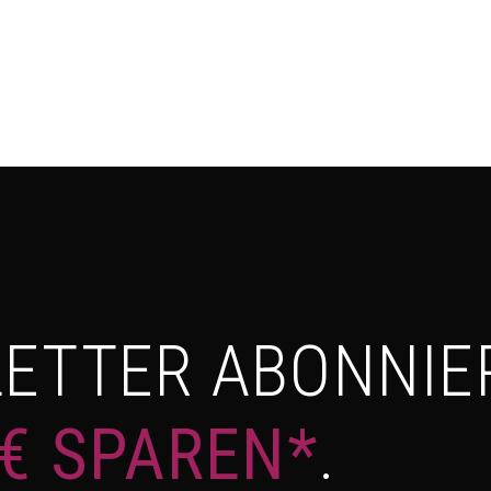
ETTER ABONNIE
 € SPAREN*
.