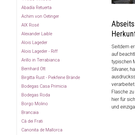
Abadía Retuerta
Achim von Oetinger
Abseits
AIX Rosé
Herkun
Alexander Laible
Alois Lageder
Seitdem er 
Alois Lageder - Riff
auf beacht
Arillo in Terrabianca
typischen 
Silvaner, h
Bernhard Ott
ausdruckss
Birgitta Rust - Piekfeine Brände
verarbeitet
Bodegas Casa Primicia
Flasche zu 
Bodegas Roda
hier für si
Borgo Molino
und einzig
Brancaia
Cà dei Frati
Canonita de Mallorca