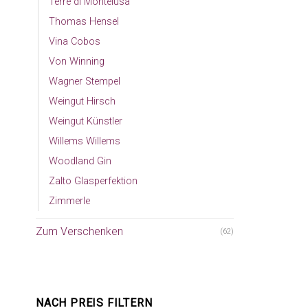
Terre di Montelusa
Thomas Hensel
Vina Cobos
Von Winning
Wagner Stempel
Weingut Hirsch
Weingut Künstler
Willems Willems
Woodland Gin
Zalto Glasperfektion
Zimmerle
Zum Verschenken
(62)
NACH PREIS FILTERN