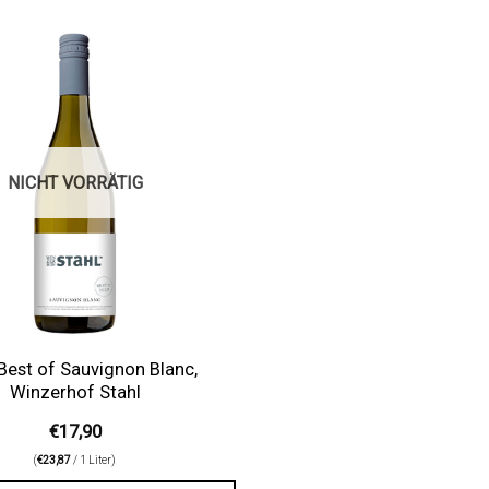
Auf die
Wunschliste
NICHT VORRÄTIG
Best of Sauvignon Blanc,
Winzerhof Stahl
€
17,90
(
€
23,87
/ 1 Liter)