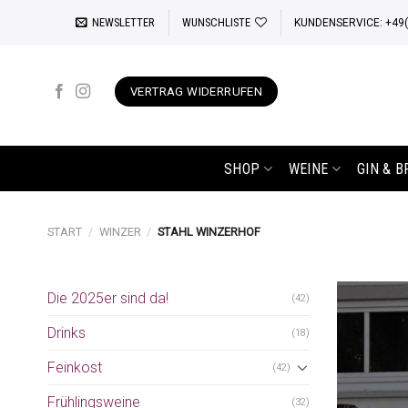
Zum
NEWSLETTER
WUNSCHLISTE
KUNDENSERVICE: +49(0
Inhalt
springen
VERTRAG WIDERRUFEN
SHOP
WEINE
GIN & 
START
/
WINZER
/
STAHL WINZERHOF
Die 2025er sind da!
(42)
Drinks
(18)
Feinkost
(42)
Frühlingsweine
(32)