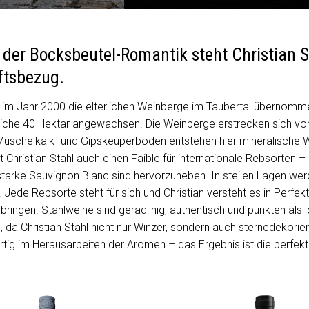
 der Bocksbeutel-Romantik steht Christian 
ftsbezug.
im Jahr 2000 die elterlichen Weinberge im Taubertal übernommen
liche 40 Hektar angewachsen. Die Weinberge erstrecken sich vom
Muschelkalk- und Gipskeuperböden entstehen hier mineralische 
at Christian Stahl auch einen Faible für internationale Rebsorten
tarke Sauvignon Blanc sind hervorzuheben. In steilen Lagen we
. Jede Rebsorte steht für sich und Christian versteht es in Perfekt
bringen. Stahlweine sind geradlinig, authentisch und punkten als i
ch, da Christian Stahl nicht nur Winzer, sondern auch sternedekor
artig im Herausarbeiten der Aromen – das Ergebnis ist die perfe