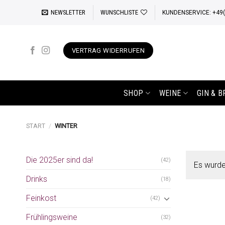
Zum
NEWSLETTER
WUNSCHLISTE
KUNDENSERVICE: +49(0
Inhalt
springen
VERTRAG WIDERRUFEN
SHOP
WEINE
GIN & 
START
/
WINTER
Die 2025er sind da!
(42)
Es wurde
Drinks
(18)
Feinkost
(42)
Frühlingsweine
(32)