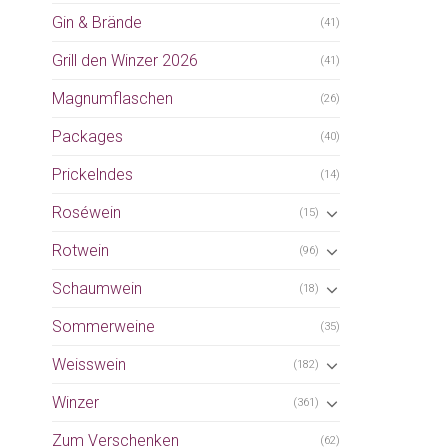
Gin & Brände
(41)
Grill den Winzer 2026
(41)
Magnumflaschen
(26)
Packages
(40)
Prickelndes
(14)
Roséwein
(15)
Rotwein
(96)
Schaumwein
(18)
Sommerweine
(35)
Weisswein
(182)
Winzer
(361)
Zum Verschenken
(62)