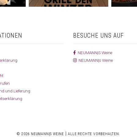
ATIONEN
BESUCHE UNS AUF
NEUMANN|S Weine
erklärung
NEUMANN|s Weine
ht
rrufen
and und Lieferung
eitserklärung
|
© 2026 NEUMANN|S WEINE
ALLE RECHTE VORBEHALTEN.