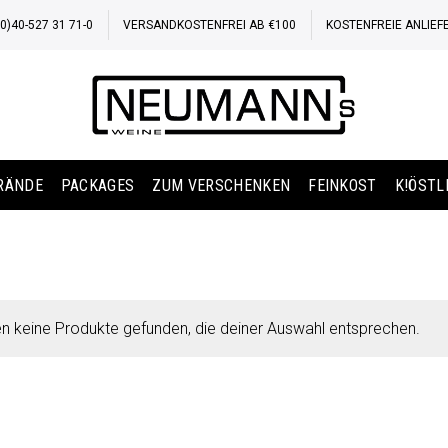
)40-527 31 71-0
VERSANDKOSTENFREI AB €100
KOSTENFREIE ANLIEF
BRÄNDE
PACKAGES
ZUM VERSCHENKEN
FEINKOST
K!ÖSTL
n keine Produkte gefunden, die deiner Auswahl entsprechen.