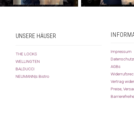
INFORM
UNSERE HÄUSER
Impressum
THE LOCKS
Datenschutz
WELLINGTEN
AGBs
BALDUCCI
Widerrufsrec
NEUMANN|s Bistro
Vertrag wide
Preise, Vers
Barrierefreih