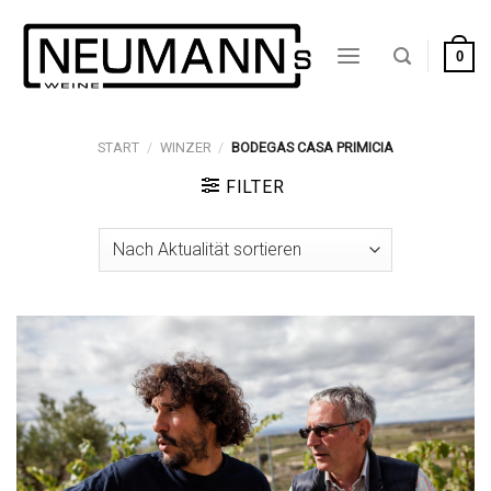
Zum
Inhalt
0
springen
START
/
WINZER
/
BODEGAS CASA PRIMICIA
FILTER