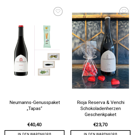
Auf die
Auf die
Wunschliste
Wunschliste
Neumanns-Genusspaket
Rioja Reserva & Venchi
„Tapas“
Schokoladenherzen
Geschenkpaket
€
40,40
€
23,70
IN DEN WARENKORB
IN DEN WARENKORB