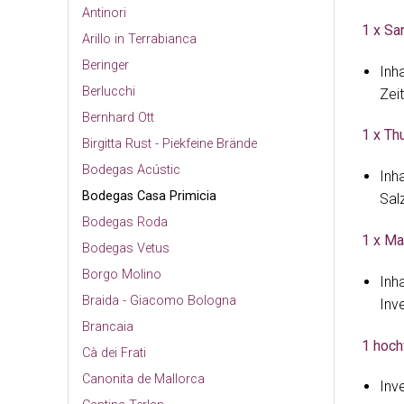
Antinori
1 x Sa
Arillo in Terrabianca
Beringer
Inha
Berlucchi
Zei
Bernhard Ott
1 x Th
Birgitta Rust - Piekfeine Brände
Bodegas Acústic
Inha
Bodegas Casa Primicia
Sal
Bodegas Roda
1 x Ma
Bodegas Vetus
Borgo Molino
Inha
Braida - Giacomo Bologna
Inv
Brancaia
1 hoch
Cà dei Frati
Canonita de Mallorca
Inv