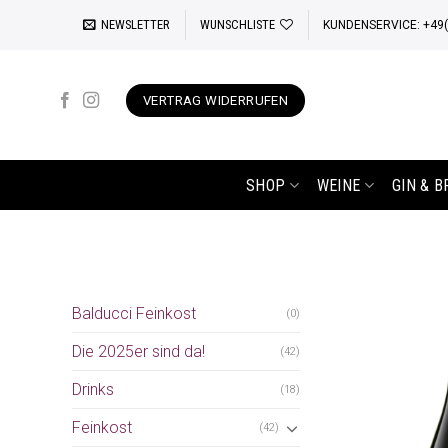
Zum
NEWSLETTER
WUNSCHLISTE
KUNDENSERVICE: +49(0
Inhalt
springen
VERTRAG WIDERRUFEN
SHOP
WEINE
GIN & 
Balducci Feinkost
(0)
Die 2025er sind da!
(42)
Drinks
(18)
Feinkost
(42)