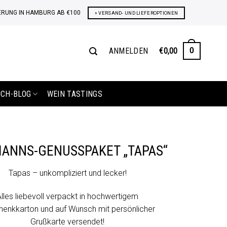
ERUNG IN HAMBURG AB €100
» VERSAND- UND LIEFEROPTIONEN
ANMELDEN
€
0,00
0
ICH-BLOG
WEIN TASTINGS
ANNS-GENUSSPAKET „TAPAS“
Tapas – unkompliziert und lecker!
Alles liebevoll verpackt in hochwertigem
enkkarton und auf Wunsch mit persönlicher
Grußkarte versendet!