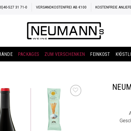
)40-527 31 71-0
VERSANDKOSTENFREI AB €100
KOSTENFREIE ANLIEF
BRÄNDE
PACKAGES
ZUM VERSCHENKEN
FEINKOST
K!ÖSTL
NEUM
Auf die
Wunschliste
Gesch