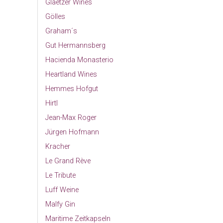
Glaetzer Wines
Gölles
Graham´s
Gut Hermannsberg
Hacienda Monasterio
Heartland Wines
Hemmes Hofgut
Hirtl
Jean-Max Roger
Jürgen Hofmann
Kracher
Le Grand Rève
Le Tribute
Luff Weine
Malfy Gin
Maritime Zeitkapseln