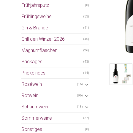
Frühjahrsputz
(0)
Frühlingsweine
(33)
Gin & Brände
(41)
Grill den Winzer 2026
(45)
Magnumflaschen
(26)
Packages
(43)
Prickelndes
(14)
Roséwein
(16)
Rotwein
(96)
Schaumwein
(18)
Sommerweine
(37)
Sonstiges
(0)