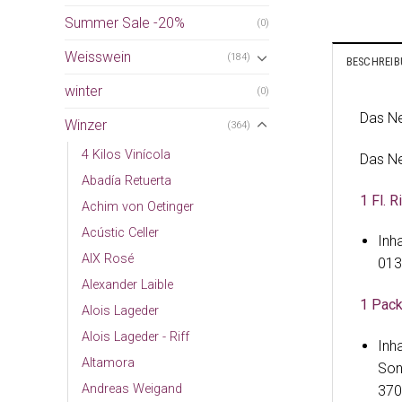
Summer Sale -20%
(0)
Weisswein
(184)
BESCHREI
winter
(0)
Das Ne
Winzer
(364)
4 Kilos Vinícola
Das Ne
Abadía Retuerta
1 Fl. 
Achim von Oetinger
Acústic Celler
Inha
AIX Rosé
013
Alexander Laible
1 Pack
Alois Lageder
Alois Lageder - Riff
Inh
Altamora
Son
Andreas Weigand
370