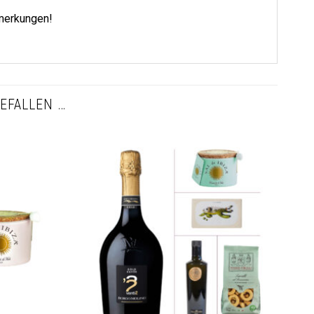
emerkungen!
EFALLEN …
Auf die
Auf die
Wunschliste
Wunschliste