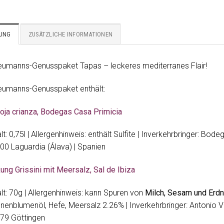
BUNG
ZUSÄTZLICHE INFORMATIONEN
umanns-Genusspaket Tapas – leckeres mediterranes Flair!
umanns-Genusspaket enthält:
Rioja crianza, Bodegas Casa Primicia
lt: 0,75l | Allergenhinweis: enthält Sulfite
| Inverkehrbringer: Bodeg
00 Laguardia (Álava) | Spanien
ung Grissini mit Meersalz, Sal de Ibiza
alt: 70g | Allergenhinweis: kann Spuren von
Milch, Sesam und Erd
nenblumenöl, Hefe, Meersalz 2.26% | Inverkehrbringer: Antonio V
79 Göttingen