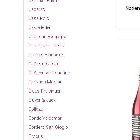
Cantina Terlan
Notier
Caparzo
Casa Rojo
Castelfeder
Castellari Bergaglio
Champagne Deutz
Charles Heidsieck
Château Cissac
Château de Rouanne
Christian Moreau
Claus Preisinger
Cluver & Jack
Collazzi
Conde Valdemar
Cordero San Giogio
Crocus