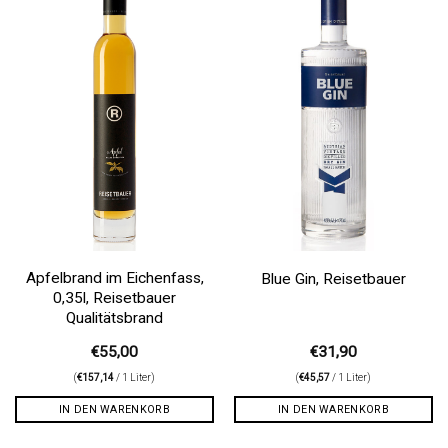
Auf die
Auf die
Wunschliste
Wunschliste
Apfelbrand im Eichenfass,
Blue Gin, Reisetbauer
0,35l, Reisetbauer
Qualitätsbrand
€
55,00
€
31,90
(
€
157,14
/ 1 Liter)
(
€
45,57
/ 1 Liter)
IN DEN WARENKORB
IN DEN WARENKORB