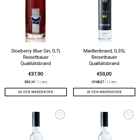
Sloeberry Blue Gin, 0,7l,
Marillenbrand, 0,35l,
Reisetbauer
Reisetbauer
Qualitätsbrand
Qualitätsbrand
€
37,90
€
59,00
(
€
54,14
/ 1 Liter)
(
€
168,57
/ 1 Liter)
IN DEN WARENKORB
IN DEN WARENKORB
Auf die
Auf die
Wunschliste
Wunschliste