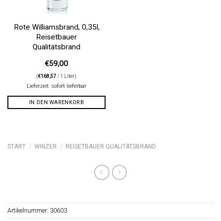
Rote Williamsbrand, 0,35l,
Reisetbauer
Qualitätsbrand
€
59,00
(
€
168,57
/ 1 Liter)
Lieferzeit: sofort lieferbar
IN DEN WARENKORB
START
/
WINZER
/
REISETBAUER QUALITÄTSBRAND
Artikelnummer:
30603