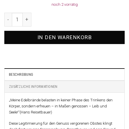
noch 2 vorrätig
Apfelbrand im Eichenfass, 0,35l, Reisetbauer Qualitätsbr
IN DEN WARENKORB
BESCHREIBUNG
ZUSÄTZLICHE INFORMATIONEN
„Meine Edelbrände belasten in keiner Phase des Trinkens den
Körper, sondern erfreuen – in Maßen genossen – Leib und
Seele!“(Hans Reisetbauer)
Diese Legitimierung für den Genuss vergorenen Obstes klingt