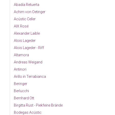
Abadía Retuerta
Achim von Oetinger
Acústic Celler
AIX Rosé
Alexander Laible
Alois Lageder
Alois Lageder - Riff
Altamora
Andreas Weigand
Antinori
Arillo in Terrabianca
Beringer
Berlucchi
Bernhard Ott
Birgitta Rust - Piekfeine Brände
Bodegas Acústic