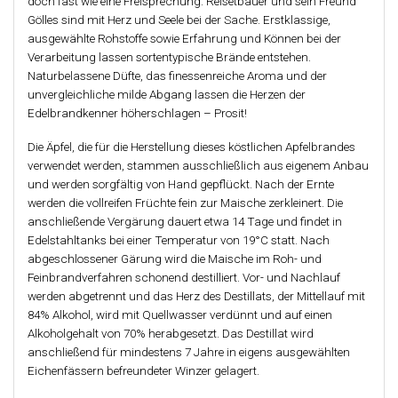
doch fast wie eine Freisprechung. Reisetbauer und sein Freund
Gölles sind mit Herz und Seele bei der Sache. Erstklassige,
ausgewählte Rohstoffe sowie Erfahrung und Können bei der
Verarbeitung lassen sortentypische Brände entstehen.
Naturbelassene Düfte, das finessenreiche Aroma und der
unvergleichliche milde Abgang lassen die Herzen der
Edelbrandkenner höherschlagen – Prosit!
Die Äpfel, die für die Herstellung dieses köstlichen Apfelbrandes
verwendet werden, stammen ausschließlich aus eigenem Anbau
und werden sorgfältig von Hand gepflückt. Nach der Ernte
werden die vollreifen Früchte fein zur Maische zerkleinert. Die
anschließende Vergärung dauert etwa 14 Tage und findet in
Edelstahltanks bei einer Temperatur von 19°C statt. Nach
abgeschlossener Gärung wird die Maische im Roh- und
Feinbrandverfahren schonend destilliert. Vor- und Nachlauf
werden abgetrennt und das Herz des Destillats, der Mittellauf mit
84% Alkohol, wird mit Quellwasser verdünnt und auf einen
Alkoholgehalt von 70% herabgesetzt. Das Destillat wird
anschließend für mindestens 7 Jahre in eigens ausgewählten
Eichenfässern befreundeter Winzer gelagert.