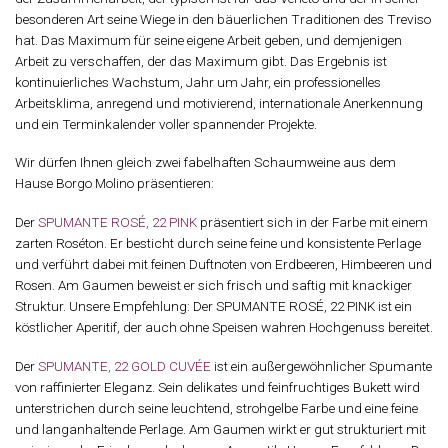
besonderen Art seine Wiege in den bäuerlichen Traditionen des Treviso
hat. Das Maximum für seine eigene Arbeit geben, und demjenigen
Arbeit zu verschaffen, der das Maximum gibt. Das Ergebnis ist
kontinuierliches Wachstum, Jahr um Jahr, ein professionelles
Arbeitsklima, anregend und motivierend, internationale Anerkennung
und ein Terminkalender voller spannender Projekte.
Wir dürfen Ihnen gleich zwei fabelhaften Schaumweine aus dem
Hause Borgo Molino präsentieren:
Der
SPUMANTE ROSÉ, 22 PINK
präsentiert sich in der Farbe mit einem
zarten Roséton. Er besticht durch seine feine und konsistente Perlage
und verführt dabei mit feinen Duftnoten von Erdbeeren, Himbeeren und
Rosen. Am Gaumen beweist er sich frisch und saftig mit knackiger
Struktur. Unsere Empfehlung: Der SPUMANTE ROSÉ, 22 PINK ist ein
köstlicher Aperitif, der auch ohne Speisen wahren Hochgenuss bereitet.
Der
SPUMANTE, 22 GOLD CUVÉE
ist ein außergewöhnlicher Spumante
von raffinierter Eleganz. Sein delikates und feinfruchtiges Bukett wird
unterstrichen durch seine leuchtend, strohgelbe Farbe und eine feine
und langanhaltende Perlage. Am Gaumen wirkt er gut strukturiert mit