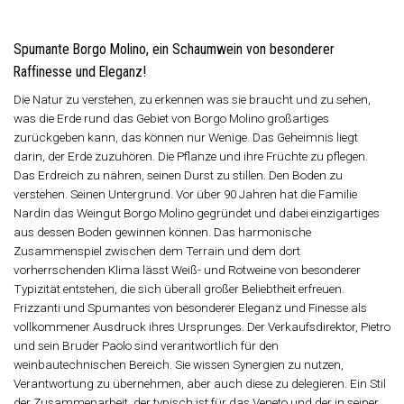
Spumante Borgo Molino, ein Schaumwein von besonderer
Raffinesse und Eleganz!
Die Natur zu verstehen, zu erkennen was sie braucht und zu sehen,
was die Erde rund das Gebiet von Borgo Molino großartiges
zurückgeben kann, das können nur Wenige. Das Geheimnis liegt
darin, der Erde zuzuhören. Die Pflanze und ihre Früchte zu pflegen.
Das Erdreich zu nähren, seinen Durst zu stillen. Den Boden zu
verstehen. Seinen Untergrund. Vor über 90 Jahren hat die Familie
Nardin das Weingut Borgo Molino gegründet und dabei einzigartiges
aus dessen Boden gewinnen können. Das harmonische
Zusammenspiel zwischen dem Terrain und dem dort
vorherrschenden Klima lässt Weiß- und Rotweine von besonderer
Typizität entstehen, die sich überall großer Beliebtheit erfreuen.
Frizzanti und Spumantes von besonderer Eleganz und Finesse als
vollkommener Ausdruck ihres Ursprunges. Der Verkaufsdirektor, Pietro
und sein Bruder Paolo sind verantwortlich für den
weinbautechnischen Bereich. Sie wissen Synergien zu nutzen,
Verantwortung zu übernehmen, aber auch diese zu delegieren. Ein Stil
der Zusammenarbeit, der typisch ist für das Veneto und der in seiner