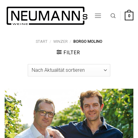
Zum
Inhalt
0
springen
START
/
WINZER
/
BORGO MOLINO
FILTER