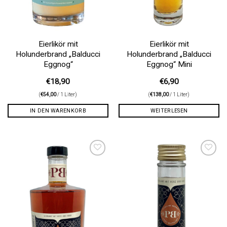
Eierlikör mit
Eierlikör mit
Holunderbrand „Balducci
Holunderbrand „Balducci
Eggnog“
Eggnog“ Mini
€
18,90
€
6,90
(
€
54,00
/ 1 Liter)
(
€
138,00
/ 1 Liter)
IN DEN WARENKORB
WEITERLESEN
Auf die
Auf die
Wunschliste
Wunschliste