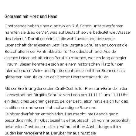
Gebrannt mit Herz und Hand
Obstbrände haben einen glanzvollen Ruf. Schon unsere Vorfahren
nannten sie „Eau de Vie“, was auf Deutsch so viel bedeutet wie „Wasser
des Lebens“. Damit gemeint ist die wohltuende und belebende
Eigenschaft der erlesenen Destillate. Birgitta Schulze van Loon ist die
Botschafterin der Feintrinkkultur für Norddeutschland. Aus der
eigenen Leidenschaft, einen Beruf zu machen, war ein lang gehegter
Traum. Diesen konnte sie sich an einem historischen Platz für den
internationalen Wein- und Spirituosenhandel mit ihrer Brennerei als
gläsernen Manufaktur in der Bremer Überseestadt erfüllen.
Mit der Eröffnung der ersten Craft-Destille für Premium-Brände in der
Hansestadt hat Birgitta Schulze van Loon am 11.11.11 um 11.11 Uhr
ein deutliches Zeichen gesetzt. Bei der Destillation hat sie sich für das
traditionelle und wesentlich aufwendigere Rau- und
Feinbrandverfahren entschieden. Das macht ihre Brände ganz
besonders mild. Ihr Obst bezieht sie hauptsächlich von ihr persönlich
bekannten Obstbauern, die sie während ihrer Ausbildungszeit im
Süden kennengelernt hat. Darüber hinaus nutzt sie