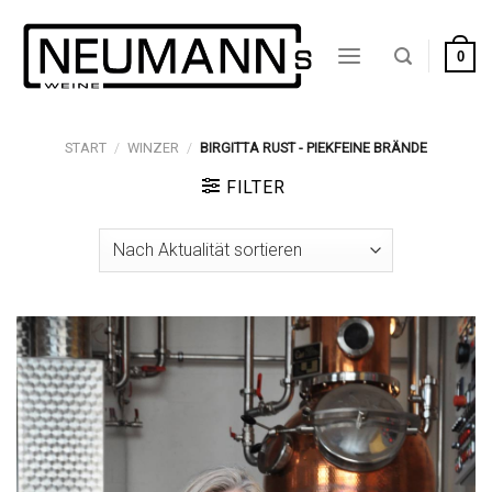
Zum
Inhalt
0
springen
START
/
WINZER
/
BIRGITTA RUST - PIEKFEINE BRÄNDE
FILTER