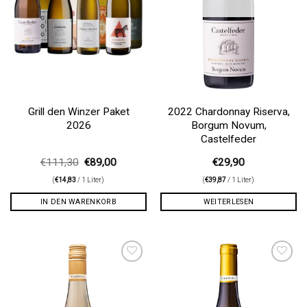
Grill den Winzer Paket
2022 Chardonnay Riserva,
2026
Borgum Novum,
Castelfeder
Ursprünglicher
Aktueller
€
111,30
€
89,00
€
29,90
Preis
Preis
(
€
14,83
/ 1 Liter)
war:
ist:
(
€
39,87
/ 1 Liter)
€111,30
€89,00.
IN DEN WARENKORB
WEITERLESEN
Auf die
Auf die
Wunschliste
Wunschliste