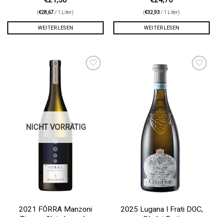
€
21,50
€
24,70
(
€
28,67
/ 1 Liter)
(
€
32,93
/ 1 Liter)
WEITERLESEN
WEITERLESEN
Auf die
Auf die
Wunschliste
Wunschliste
NICHT VORRÄTIG
2021 FÓRRA Manzoni
2025 Lugana I Frati DOC,