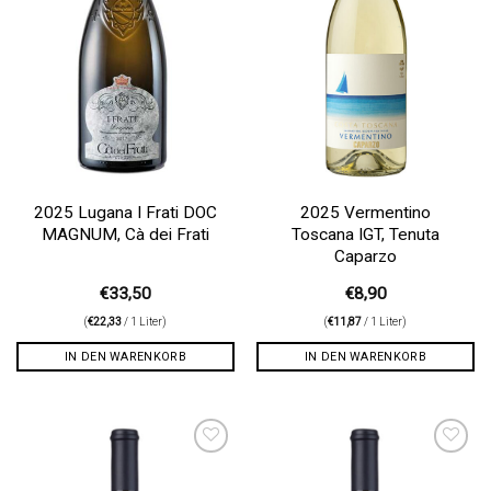
2025 Lugana I Frati DOC
2025 Vermentino
MAGNUM, Cà dei Frati
Toscana IGT, Tenuta
Caparzo
€
33,50
€
8,90
(
€
22,33
/ 1 Liter)
(
€
11,87
/ 1 Liter)
IN DEN WARENKORB
IN DEN WARENKORB
Auf die
Auf die
Wunschliste
Wunschliste