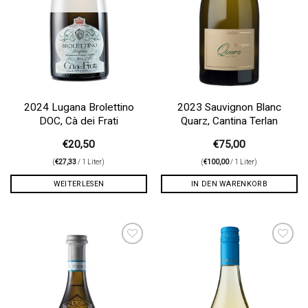
2024 Lugana Brolettino
2023 Sauvignon Blanc
DOC, Cà dei Frati
Quarz, Cantina Terlan
€
20,50
€
75,00
(
€
27,33
/ 1 Liter)
(
€
100,00
/ 1 Liter)
WEITERLESEN
IN DEN WARENKORB
Auf die
Auf die
Wunschliste
Wunschliste