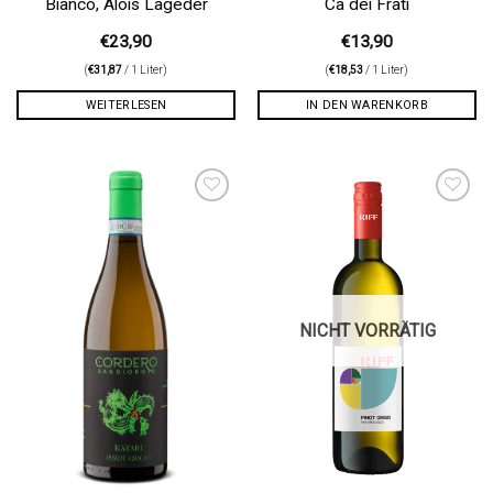
Bianco, Alois Lageder
Cà dei Frati
€
23,90
€
13,90
(
€
31,87
/ 1 Liter)
(
€
18,53
/ 1 Liter)
WEITERLESEN
IN DEN WARENKORB
Auf die
Auf die
Wunschliste
Wunschliste
NICHT VORRÄTIG