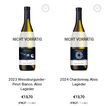
Auf die
Auf die
Wunschliste
Wunschliste
NICHT VORRÄTIG
NICHT VORRÄTIG
2023 Weissburgunder-
2024 Chardonnay, Alois
Pinot Bianco, Alois
Lageder
Lageder
€
13,70
€
13,70
(
€
18,27
/ 1 Liter)
(
€
18,27
/ 1 Liter)