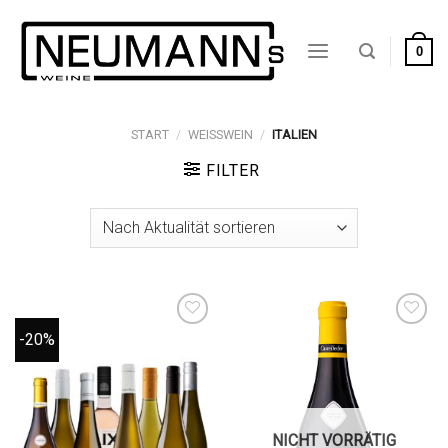
Zum
Inhalt
0
springen
START
/
WEISSWEIN
/
ITALIEN
FILTER
-20%
Auf die
Auf die
Wunschliste
Wunschliste
NICHT VORRÄTIG