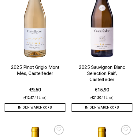
2025 Pinot Grigio Mont
2025 Sauvignon Blanc
Mès, Castelfeder
Selection Raif,
Castelfeder
€
9,50
€
15,90
(
€
12,67
/ 1 Liter)
(
€
21,20
/ 1 Liter)
IN DEN WARENKORB
IN DEN WARENKORB