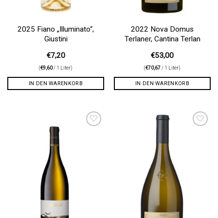
2025 Fiano „Illuminato“,
2022 Nova Domus
Giustini
Terlaner, Cantina Terlan
€
7,20
€
53,00
(
€
9,60
/ 1 Liter)
(
€
70,67
/ 1 Liter)
IN DEN WARENKORB
IN DEN WARENKORB
Auf die
Auf die
Wunschliste
Wunschliste