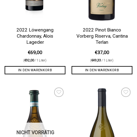
2022 Löwengang
2022 Pinot Bianco
Chardonnay, Alois
Vorberg Riserva, Cantina
Lageder
Terlan
€
69,00
€
37,00
(
€
92,00
/ 1 Liter)
(
€
49,33
/ 1 Liter)
IN DEN WARENKORB
IN DEN WARENKORB
Auf die
Auf die
Wunschliste
Wunschliste
NICHT VORRÄTIG