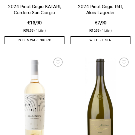
2024 Pinot Grigio KATARI,
2024 Pinot Grigio Riff,
Cordero San Giorgio
Alois Lageder
€
13,90
€
7,90
(
€
18,53
/ 1 Liter)
(
€
10,53
/ 1 Liter)
IN DEN WARENKORB
WEITERLESEN
Auf die
Auf die
Wunschliste
Wunschliste