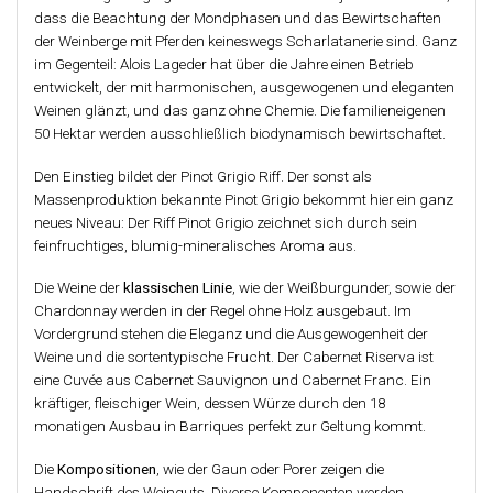
dass die Beachtung der Mondphasen und das Bewirtschaften
der Weinberge mit Pferden keineswegs Scharlatanerie sind. Ganz
im Gegenteil: Alois Lageder hat über die Jahre einen Betrieb
entwickelt, der mit harmonischen, ausgewogenen und eleganten
Weinen glänzt, und das ganz ohne Chemie. Die familieneigenen
50 Hektar werden ausschließlich biodynamisch bewirtschaftet.
Den Einstieg bildet der Pinot Grigio Riff. Der sonst als
Massenproduktion bekannte Pinot Grigio bekommt hier ein ganz
neues Niveau: Der Riff Pinot Grigio zeichnet sich durch sein
feinfruchtiges, blumig-mineralisches Aroma aus.
Die Weine der
klassischen Linie
, wie der Weißburgunder, sowie der
Chardonnay werden in der Regel ohne Holz ausgebaut. Im
Vordergrund stehen die Eleganz und die Ausgewogenheit der
Weine und die sortentypische Frucht. Der Cabernet Riserva ist
eine Cuvée aus Cabernet Sauvignon und Cabernet Franc. Ein
kräftiger, fleischiger Wein, dessen Würze durch den 18
monatigen Ausbau in Barriques perfekt zur Geltung kommt.
Die
Kompositionen
, wie der Gaun oder Porer zeigen die
Handschrift des Weinguts. Diverse Komponenten werden