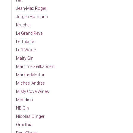
Hirtl
Jean-Max Roger
Jürgen Hofmann
Kracher
Le Grand Rève
Le Tribute
Luff Weine
Malfy Gin
Maritime Zeitkapseln
Markus Molitor
Michael Andres
Misty Cove Wines
Mondino
NB Gin
Nicolas Olinger
Ornellaia