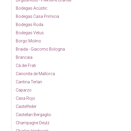
Birgitta Rust - Piekfeine Brände
Bodegas Acústic
Bodegas Casa Primicia
Bodegas Roda
Bodegas Vetus
Borgo Molino
Braida - Giacomo Bologna
Brancaia
Cà dei Frati
Canonita de Mallorca
Cantina Terlan
Caparzo
Casa Rojo
Castelfeder
Castellari Bergaglio
Champagne Deutz