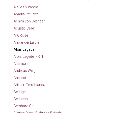
4 Kilos Vinícola
Abadía Retuerta
Achim von Oetinger
Acústic Celler
AIX Rosé
Alexander Laible
Alois Lageder
Alois Lageder - Riff
Altamora
Andreas Weigand
Antinori
Arillo in Terrabianca
Beringer
Berlucchi
Bernhard Ott