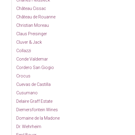
Charles Heidsieck
Château Cissac
Château de Rouanne
Christian Moreau
Claus Preisinger
Cluver & Jack
Collazzi
Conde Valdemar
Cordero San Giogio
Crocus
Cuevas de Castilla
Cusumano
Delaire Graff Estate
Diemersfontein Wines
Domaine de la Madone
Dr. Wehrheim