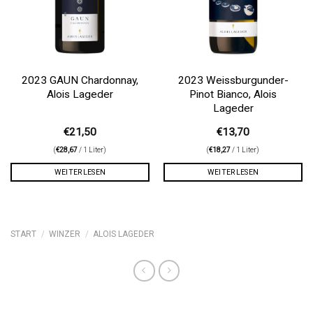
2023 GAUN Chardonnay,
2023 Weissburgunder-
Alois Lageder
Pinot Bianco, Alois
Lageder
€
21,50
€
13,70
(
€
28,67
/ 1 Liter)
(
€
18,27
/ 1 Liter)
WEITERLESEN
WEITERLESEN
START
/
WINZER
/
ALOIS LAGEDER