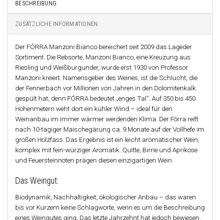
BESCHREIBUNG
ZUSÄTZLICHE INFORMATIONEN
Der FÓRRA Manzoni Bianco bereichert seit 2009 das Lageder
Sortiment. Die Rebsorte, Manzoni Bianco, eine Kreuzung aus
Riesling und Weißburgunder, wurde erst 1930 von Professor
Manzoni kreiert. Namensgeber des Weines, ist die Schlucht, die
der Fennerbach vor Millionen von Jahren in den Dolomitenkalk
gespült hat, denn FÓRRA bedeutet „enges Tal“. Auf 350 bis 450
Höhenmetern weht dort ein kühler Wind – ideal für den
Weinanbau im immer wärmer werdenden Klima. Der Fórra reift
nach 10-tägiger Maischegärung ca. 9 Monate auf der Vollhefe im
großen Holzfass. Das Ergebnis ist ein leicht aromatischer Wein,
komplex mit fein-würziger Aromatik. Quitte, Birne und Aprikose
und Feuersteinnoten prägen diesen einzigartigen Wein.
Das Weingut:
Biodynamik, Nachhaltigkeit, ökologischer Anbau – das waren
bis vor Kurzem keine Schlagworte, wenn es um die Beschreibung
eines Weingutes ging. Das letzte Jahrzehnt hat jedoch bewiesen,