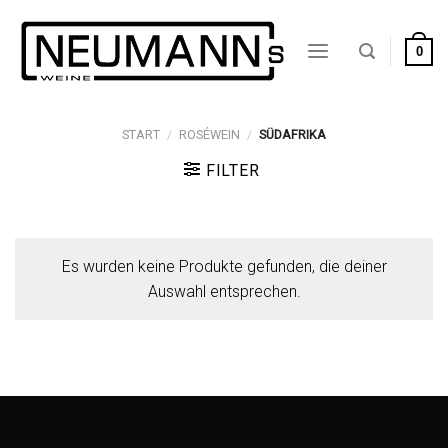
Zum
Inhalt
0
springen
START
/
ROSÉWEIN
/
SÜDAFRIKA
FILTER
Es wurden keine Produkte gefunden, die deiner
Auswahl entsprechen.