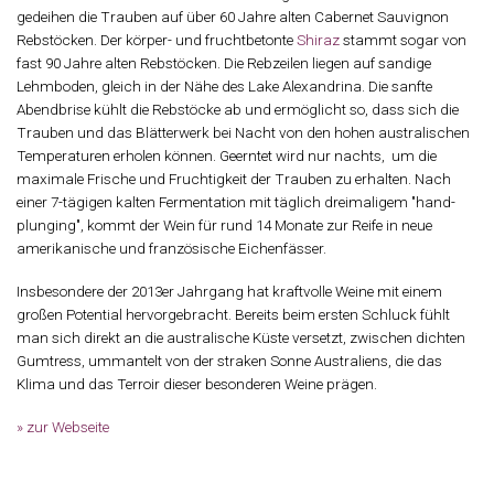
gedeihen die Trauben auf über 60 Jahre alten Cabernet Sauvignon
Rebstöcken. Der körper- und fruchtbetonte
Shiraz
stammt sogar von
fast 90 Jahre alten Rebstöcken. Die Rebzeilen liegen auf sandige
Lehmboden, gleich in der Nähe des Lake Alexandrina. Die sanfte
Abendbrise kühlt die Rebstöcke ab und ermöglicht so, dass sich die
Trauben und das Blätterwerk bei Nacht von den hohen australischen
Temperaturen erholen können. Geerntet wird nur nachts, um die
maximale Frische und Fruchtigkeit der Trauben zu erhalten. Nach
einer 7-tägigen kalten Fermentation mit täglich dreimaligem "hand-
plunging", kommt der Wein für rund 14 Monate zur Reife in neue
amerikanische und französische Eichenfässer.
Insbesondere der 2013er Jahrgang hat kraftvolle Weine mit einem
großen Potential hervorgebracht. Bereits beim ersten Schluck fühlt
man sich direkt an die australische Küste versetzt, zwischen dichten
Gumtress, ummantelt von der straken Sonne Australiens, die das
Klima und das Terroir dieser besonderen Weine prägen.
» zur Webseite