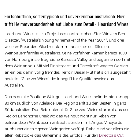
Fortschrittlich, sortentypisch und unverkennbar australisch
. Hier
trifft
Heimatverbundenheit auf Liebe zum Detail - Heartland Wines
Heartland Wines ist ein Projekt des australischen Star-Winzers Ben
Glaetzer, "Australia's Young Winemaker of the Year 2004“, und drei
weiteren Freunden. Glaetzer stammt aus einer der ältesten
Weinbauernfamilie Australiens. Seine Vorfahren kamen bereits 1888
von Hamburg ins ertragreiche Barossa Valley und begannen dort mit
dem Weinanbau. Mit viel Pioniergeist und Tatenkraft wagten Sie sich
an ein bis dahin völlig fremdes Terroir. Dieser Mut hat sich ausgezahlt,
heute ist "Glaetzer Wines" der Inbegriff für Qualitätsweine aus
Australien.
Das exquisite Boutique Weingut Heartland Wines befindet sich knapp
80 km südlich von Adelaide. Die Region zählt zu den Besten in ganz
Südaustralien. Das Rebmaterial für Glaetzers Weine stammt aus der
Region Langhorne Creek wo das Weingut nicht nur Reben von
befreundeten Weinbauern einkauft, sondern mit Angas Vineyards
auch über einen eigenen Weingarten verfügt. Dabei sind vor allem die
alten Rebstöcke das Geheimnis des Erfolgs. Für den
Director's Cut