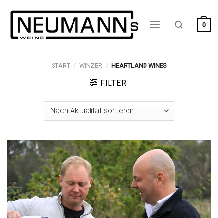
Zum
Inhalt
0
springen
START
/
WINZER
/
HEARTLAND WINES
FILTER