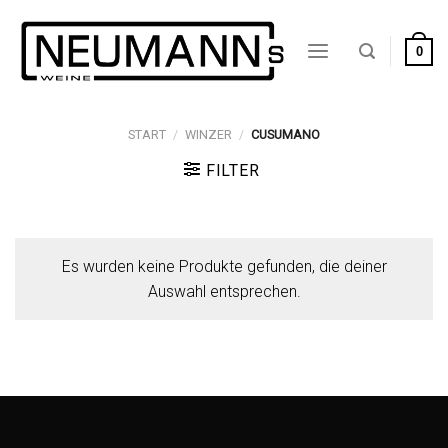
Zum
Inhalt
0
springen
START
/
WINZER
/
CUSUMANO
FILTER
Es wurden keine Produkte gefunden, die deiner
Auswahl entsprechen.