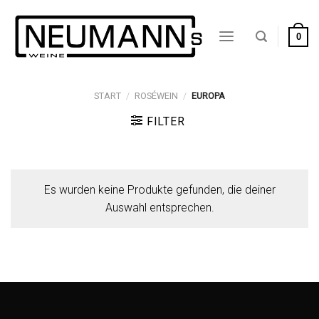
Zum
Inhalt
0
springen
START
/
ROSÉWEIN
/
EUROPA
FILTER
Es wurden keine Produkte gefunden, die deiner
Auswahl entsprechen.