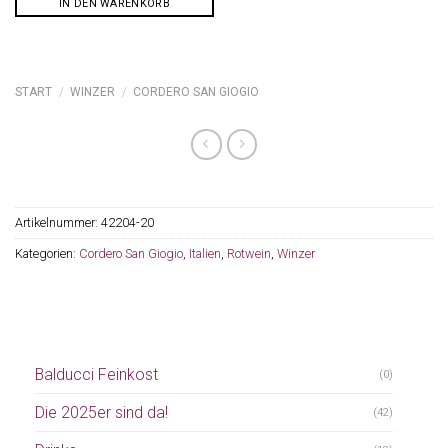
IN DEN WARENKORB
START
/
WINZER
/
CORDERO SAN GIOGIO
Artikelnummer:
42204-20
Kategorien:
Cordero San Giogio
,
Italien
,
Rotwein
,
Winzer
Balducci Feinkost
(0)
Die 2025er sind da!
(42)