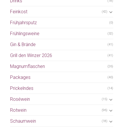
Drinks
(18)
Feinkost
(42)
Frühjahrsputz
(0)
Frühlingsweine
(32)
Gin & Brände
(41)
Grill den Winzer 2026
(41)
Magnumflaschen
(26)
Packages
(40)
Prickelndes
(14)
Roséwein
(15)
Rotwein
(96)
Schaumwein
(18)