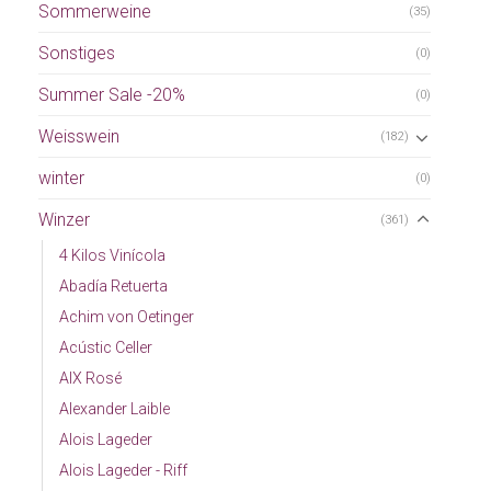
Sommerweine
(35)
Sonstiges
(0)
Summer Sale -20%
(0)
Weisswein
(182)
winter
(0)
Winzer
(361)
4 Kilos Vinícola
Abadía Retuerta
Achim von Oetinger
Acústic Celler
AIX Rosé
Alexander Laible
Alois Lageder
Alois Lageder - Riff