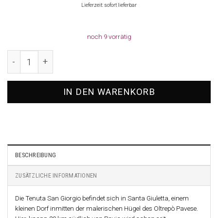
Lieferzeit: sofort lieferbar
noch 9 vorrätig
2020 Pinot Nero SG ´67, Cordero San Giorgio Menge
IN DEN WARENKORB
BESCHREIBUNG
ZUSÄTZLICHE INFORMATIONEN
Die Tenuta San Giorgio befindet sich in Santa Giuletta, einem
kleinen Dorf inmitten der malerischen Hügel des Oltrepò Pavese.