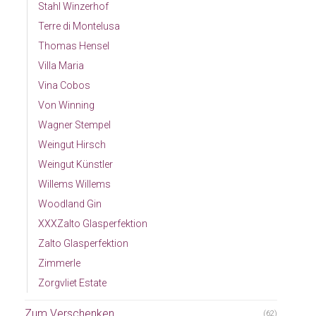
Stahl Winzerhof
Terre di Montelusa
Thomas Hensel
Villa Maria
Vina Cobos
Von Winning
Wagner Stempel
Weingut Hirsch
Weingut Künstler
Willems Willems
Woodland Gin
XXXZalto Glasperfektion
Zalto Glasperfektion
Zimmerle
Zorgvliet Estate
Zum Verschenken
(62)