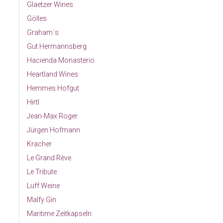
Glaetzer Wines
Gölles
Graham´s
Gut Hermannsberg
Hacienda Monasterio
Heartland Wines
Hemmes Hofgut
Hirtl
Jean-Max Roger
Jürgen Hofmann
Kracher
Le Grand Rève
Le Tribute
Luff Weine
Malfy Gin
Maritime Zeitkapseln