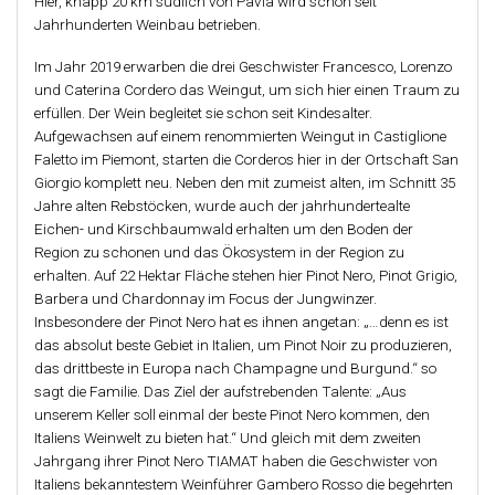
Hier, knapp 20 km südlich von Pavia wird schon seit
Jahrhunderten Weinbau betrieben.
Im Jahr 2019 erwarben die drei Geschwister Francesco, Lorenzo
und Caterina Cordero das Weingut, um sich hier einen Traum zu
erfüllen. Der Wein begleitet sie schon seit Kindesalter.
Aufgewachsen auf einem renommierten Weingut in Castiglione
Faletto im Piemont, starten die Corderos hier in der Ortschaft San
Giorgio komplett neu. Neben den mit zumeist alten, im Schnitt 35
Jahre alten Rebstöcken, wurde auch der jahrhundertealte
Eichen- und Kirschbaumwald erhalten um den Boden der
Region zu schonen und das Ökosystem in der Region zu
erhalten. Auf 22 Hektar Fläche stehen hier Pinot Nero, Pinot Grigio,
Barbera und Chardonnay im Focus der Jungwinzer.
Insbesondere der Pinot Nero hat es ihnen angetan: „…denn es ist
das absolut beste Gebiet in Italien, um Pinot Noir zu produzieren,
das drittbeste in Europa nach Champagne und Burgund.“ so
sagt die Familie. Das Ziel der aufstrebenden Talente: „Aus
unserem Keller soll einmal der beste Pinot Nero kommen, den
Italiens Weinwelt zu bieten hat.“ Und gleich mit dem zweiten
Jahrgang ihrer Pinot Nero TIAMAT haben die Geschwister von
Italiens bekanntestem Weinführer Gambero Rosso die begehrten