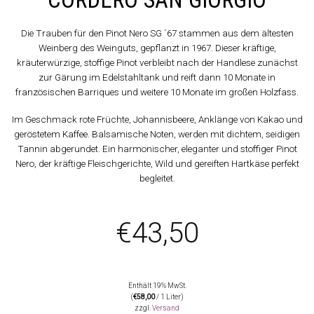
Die Trauben für den Pinot Nero SG ´67 stammen aus dem ältesten
Weinberg des Weinguts, gepflanzt in 1967. Dieser kräftige,
kräuterwürzige, stoffige Pinot verbleibt nach der Handlese zunächst
zur Gärung im Edelstahltank und reift dann 10 Monate in
französischen Barriques und weitere 10 Monate im großen Holzfass.
Im Geschmack rote Früchte, Johannisbeere, Anklänge von Kakao und
geröstetem Kaffee. Balsamische Noten, werden mit dichtem, seidigen
Tannin abgerundet. Ein harmonischer, eleganter und stoffiger Pinot
Nero, der kräftige Fleischgerichte, Wild und gereiften Hartkäse perfekt
begleitet.
€
43,50
Enthält 19% MwSt.
(
€
58,00
/ 1 Liter)
zzgl.
Versand