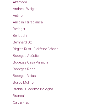
Altamora
Andreas Weigand
Antinori
Arillo in Terrabianca
Beringer
Berlucchi
Bernhard Ott
Birgitta Rust - Piekfeine Brände
Bodegas Acústic
Bodegas Casa Primicia
Bodegas Roda
Bodegas Vetus
Borgo Molino
Braida - Giacomo Bologna
Brancaia
Cà dei Frati