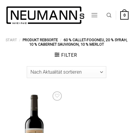
Zum
Inhalt
0
springen
START
/
PRODUKT REBSORTE
/
60 % CALLET-FOGONEU, 20 % SYRAH,
10 % CABERNET SAUVIGNON, 10 % MERLOT
FILTER
Auf die
Wunschliste