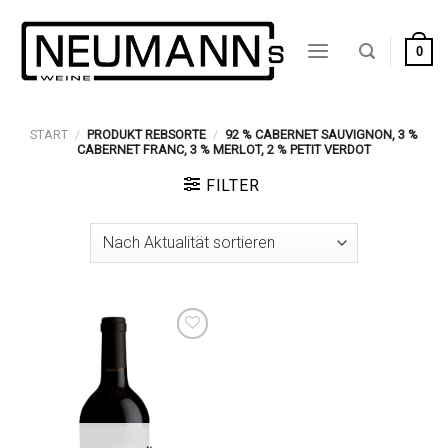
Zum
Inhalt
0
springen
START
/
PRODUKT REBSORTE
/
92 % CABERNET SAUVIGNON, 3 %
CABERNET FRANC, 3 % MERLOT, 2 % PETIT VERDOT
FILTER
Auf die
Wunschliste