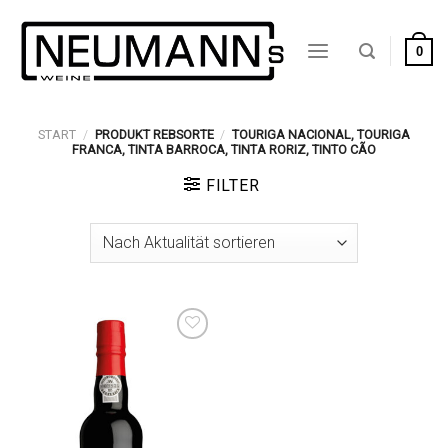
Zum
Inhalt
0
springen
START
/
PRODUKT REBSORTE
/
TOURIGA NACIONAL, TOURIGA
FRANCA, TINTA BARROCA, TINTA RORIZ, TINTO CÃO
FILTER
Auf die
Wunschliste