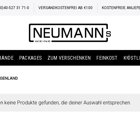
)40-527 31 71-0
VERSANDKOSTENFREI AB €100
KOSTENFREIE ANLIEF
BRÄNDE
PACKAGES
ZUM VERSCHENKEN
FEINKOST
K!ÖSTL
RGENLAND
n keine Produkte gefunden, die deiner Auswahl entsprechen.