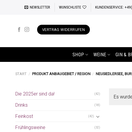
Zum
NEWSLETTER
WUNSCHLISTE
KUNDENSERVICE: +49(0
Inhalt
springen
VERTRAG WIDERRUFEN
SHOP
WEINE
GIN & 
START
/
PRODUKT ANBAUGEBIET / REGION
/
NEUSIEDLERSEE, BU
Die 2025er sind da!
(42)
Es wurde
Drinks
(18)
Feinkost
(42)
Frühlingsweine
(32)