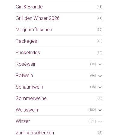
Gin & Brände
(41)
Grill den Winzer 2026
(41)
Magnumflaschen
(26)
Packages
(40)
Prickelndes
(14)
Roséwein
(15)
Rotwein
(96)
Schaumwein
(18)
Sommerweine
(35)
Weisswein
(182)
Winzer
(361)
Zum Verschenken
(62)