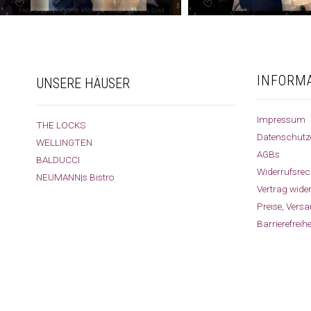
INFORM
UNSERE HÄUSER
Impressum
THE LOCKS
Datenschutz
WELLINGTEN
AGBs
BALDUCCI
Widerrufsrec
NEUMANN|s Bistro
Vertrag wide
Preise, Vers
Barrierefreih