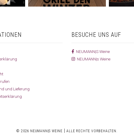
ATIONEN
BESUCHE UNS AUF
NEUMANN|S Weine
erklärung
NEUMANN|s Weine
ht
rrufen
and und Lieferung
eitserklärung
|
© 2026 NEUMANN|S WEINE
ALLE RECHTE VORBEHALTEN.