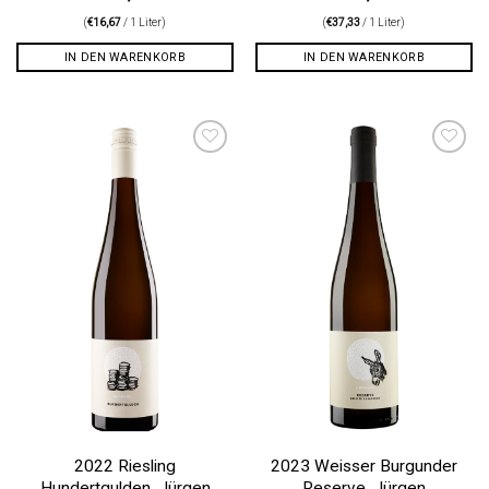
(
€
16,67
/ 1 Liter)
(
€
37,33
/ 1 Liter)
IN DEN WARENKORB
IN DEN WARENKORB
Auf die
Auf die
Wunschliste
Wunschliste
2022 Riesling
2023 Weisser Burgunder
Hundertgulden, Jürgen
Reserve, Jürgen