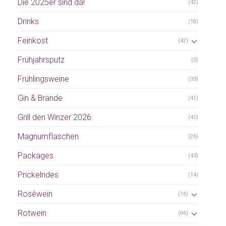
Die 2025er sind da!
(42)
Drinks
(18)
Feinkost
(42)
Frühjahrsputz
(0)
Frühlingsweine
(33)
Gin & Brände
(41)
Grill den Winzer 2026
(45)
Magnumflaschen
(26)
Packages
(43)
Prickelndes
(14)
Roséwein
(16)
Rotwein
(96)