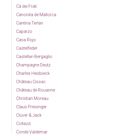
Cà dei Frati
Canonita de Mallorca
Cantina Terlan
Caparzo
Casa Rojo
Castelfeder
Castellari Bergaglio
Champagne Deutz
Charles Heidsieck
Château Cissac
Château de Rouanne
Christian Moreau
Claus Preisinger
Cluver & Jack
Collazzi
Conde Valdemar