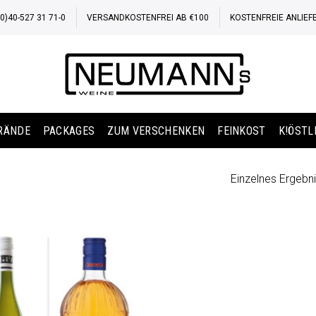
)40-527 31 71-0
VERSANDKOSTENFREI AB €100
KOSTENFREIE ANLIEF
BRÄNDE
PACKAGES
ZUM VERSCHENKEN
FEINKOST
K!ÖSTL
Einzelnes Ergebni
Auf die
Wunschliste