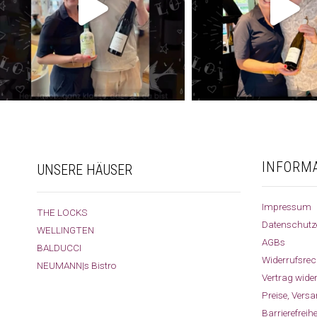
INFORM
UNSERE HÄUSER
Impressum
THE LOCKS
Datenschutz
WELLINGTEN
AGBs
BALDUCCI
Widerrufsrec
NEUMANN|s Bistro
Vertrag wide
Preise, Vers
Barrierefreih