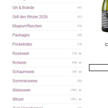
Gin & Brände
(41)
Grill den Winzer 2026
(41)
Magnumflaschen
(26)
Packages
(40)
Prickelndes
C
(14)
Roséwein
(15)
Rotwein
(96)
Schaumwein
(18)
Sommerweine
(35)
Weisswein
(182)
Winzer
(361)