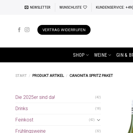
Zum
NEWSLETTER
WUNSCHLISTE
KUNDENSERVICE: +49(0
Inhalt
springen
VERTRAG WIDERRUFEN
SHOP
WEINE
GIN & 
START
/
PRODUKT ARTIKEL
/
CANONITA SPRITZ PAKET
Die 2025er sind da!
(42)
Drinks
(18)
Feinkost
(42)
Frühlingsweine
(32)