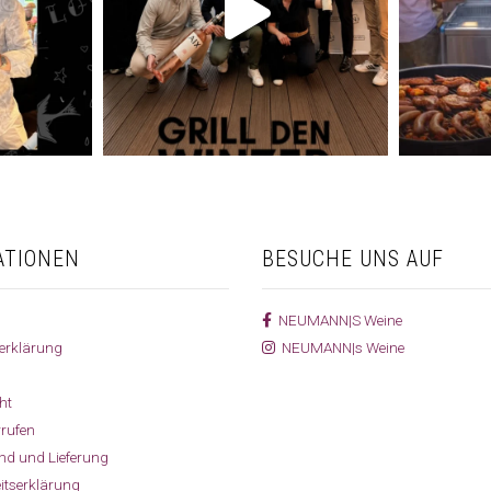
ATIONEN
BESUCHE UNS AUF
NEUMANN|S Weine
erklärung
NEUMANN|s Weine
ht
rrufen
and und Lieferung
eitserklärung