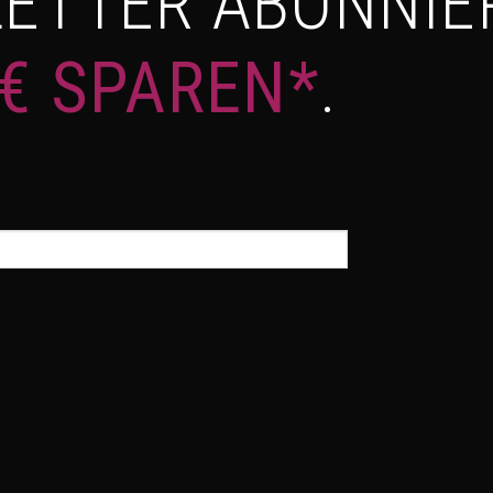
ETTER ABONNIE
 € SPAREN*
.