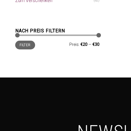
Zum Verschenken
(62)
NACH PREIS FILTERN
Min.
Max.
Preis:
€20
—
€30
FILTER
Preis
Preis