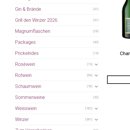
Gin & Brände
(41)
Grill den Winzer 2026
(41)
Magnumflaschen
(26)
Packages
(40)
Prickelndes
Cham
(14)
Roséwein
(15)
Rotwein
(96)
Schaumwein
(18)
Sommerweine
(35)
Weisswein
(182)
Winzer
(361)