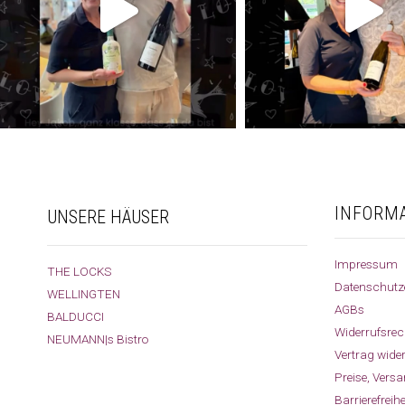
INFORM
UNSERE HÄUSER
Impressum
THE LOCKS
Datenschutz
WELLINGTEN
AGBs
BALDUCCI
Widerrufsrec
NEUMANN|s Bistro
Vertrag wide
Preise, Vers
Barrierefreih