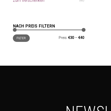
Zum Verschenken
(62)
NACH PREIS FILTERN
Min.
Max.
Preis:
€30
—
€40
FILTER
Preis
Preis