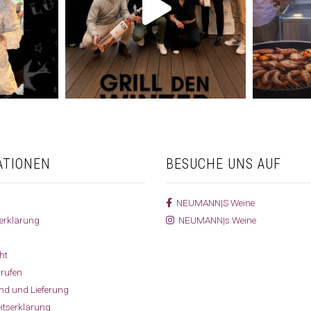
ATIONEN
BESUCHE UNS AUF
NEUMANN|S Weine
erklärung
NEUMANN|s Weine
ht
rrufen
and und Lieferung
eitserklärung