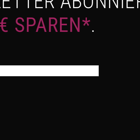
ETTER ABONNIE
 € SPAREN*
.