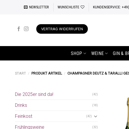
Zum
NEWSLETTER
WUNSCHLISTE
KUNDENSERVICE: +49(0
Inhalt
springen
VERTRAG WIDERRUFEN
SHOP
WEINE
GIN & 
START
/
PRODUKT ARTIKEL
/
CHAMPAGNER DEUTZ & TARALLI GE
Die 2025er sind da!
(42)
Drinks
(18)
Feinkost
(42)
Frühlingsweine
(32)