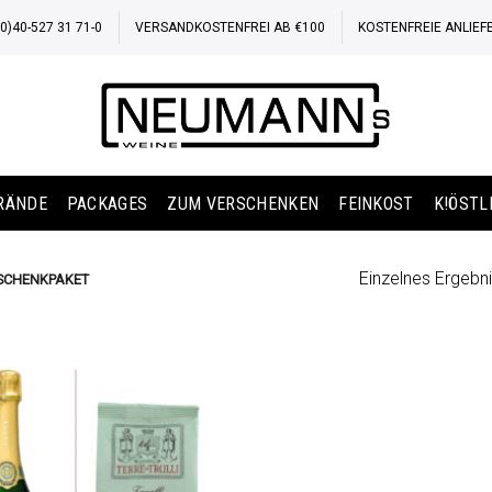
)40-527 31 71-0
VERSANDKOSTENFREI AB €100
KOSTENFREIE ANLIEF
BRÄNDE
PACKAGES
ZUM VERSCHENKEN
FEINKOST
K!ÖSTL
Einzelnes Ergebni
SCHENKPAKET
Auf die
Wunschliste