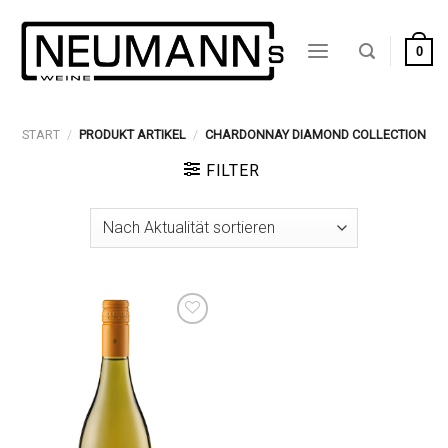
Zum
Inhalt
0
springen
START
/
PRODUKT ARTIKEL
/
CHARDONNAY DIAMOND COLLECTION
FILTER
Auf die
Wunschliste