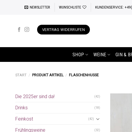
Zum
NEWSLETTER
WUNSCHLISTE
KUNDENSERVICE: +49(0
Inhalt
springen
VERTRAG WIDERRUFEN
SHOP
WEINE
GIN & 
START
/
PRODUKT ARTIKEL
/
FLASCHENHUSSE
Die 2025er sind da!
(42)
Drinks
(18)
Feinkost
(42)
Frühlingsweine
(32)