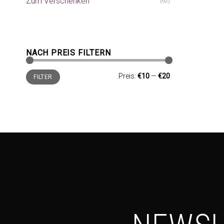
Zum Verschenken
(62)
NACH PREIS FILTERN
Min.
Max.
Preis:
€10
—
€20
FILTER
Preis
Preis