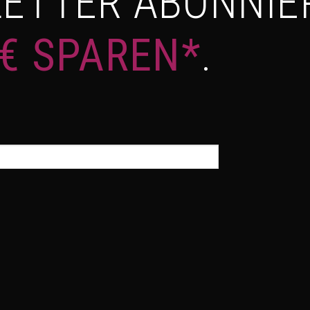
ETTER ABONNIE
 € SPAREN*
.