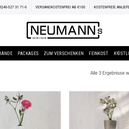
)40-527 31 71-0
VERSANDKOSTENFREI AB €100
KOSTENFREIE ANLIEF
BRÄNDE
PACKAGES
ZUM VERSCHENKEN
FEINKOST
K!ÖSTL
Alle 3 Ergebnisse 
Auf die
Wunschliste