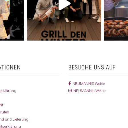
ATIONEN
BESUCHE UNS AUF
NEUMANN|S Weine
erklärung
NEUMANN|s Weine
ht
rrufen
and und Lieferung
eitserklärung