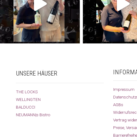
INFORM
UNSERE HÄUSER
Impressum
THE LOCKS
Datenschutz
WELLINGTEN
AGBs
BALDUCCI
Widerrufsrec
NEUMANN|s Bistro
Vertrag wide
Preise, Vers
Barrierefreih