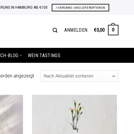
ERUNG IN HAMBURG AB €100
» VERSAND- UND LIEFEROPTIONEN
ANMELDEN
€
0,00
0
ICH-BLOG
WEIN TASTINGS
Nach
werden angezeigt
Aktualität
sortiert
Auf die
Auf die
Wunschliste
Wunschliste