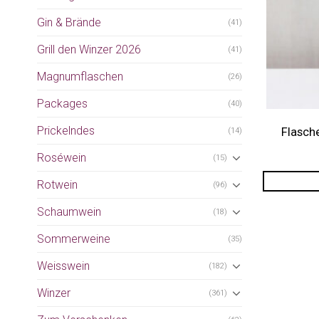
Gin & Brände
(41)
Grill den Winzer 2026
(41)
Magnumflaschen
(26)
Packages
(40)
Prickelndes
Flasch
(14)
Roséwein
(15)
Rotwein
(96)
Schaumwein
(18)
Sommerweine
(35)
Weisswein
(182)
Winzer
(361)