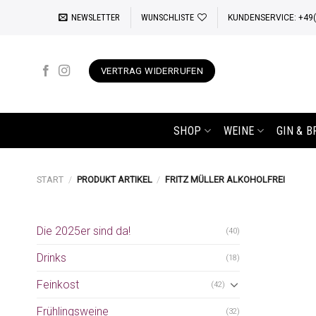
Zum
NEWSLETTER
WUNSCHLISTE
KUNDENSERVICE: +49(0
Inhalt
springen
VERTRAG WIDERRUFEN
SHOP
WEINE
GIN & 
START
/
PRODUKT ARTIKEL
/
FRITZ MÜLLER ALKOHOLFREI
Die 2025er sind da!
(40)
Drinks
(18)
Feinkost
(42)
Frühlingsweine
(32)