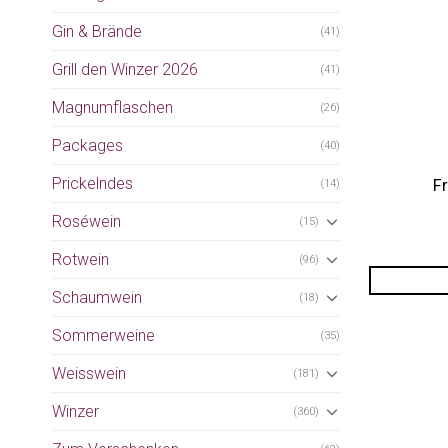
Gin & Brände
(41)
Grill den Winzer 2026
(41)
Magnumflaschen
(26)
Packages
(40)
Prickelndes
Fr
(14)
Roséwein
(15)
Rotwein
(96)
Schaumwein
(18)
Sommerweine
(35)
Weisswein
(181)
Winzer
(360)