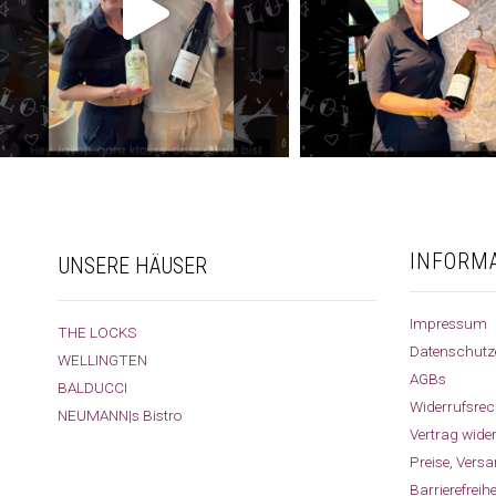
INFORM
UNSERE HÄUSER
Impressum
THE LOCKS
Datenschutz
WELLINGTEN
AGBs
BALDUCCI
Widerrufsrec
NEUMANN|s Bistro
Vertrag wide
Preise, Vers
Barrierefreih