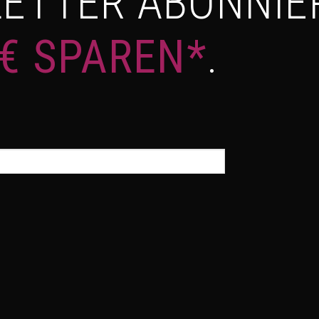
ETTER ABONNIE
 € SPAREN*
.