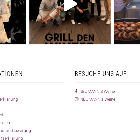
ATIONEN
BESUCHE UNS AUF
NEUMANN|S Weine
erklärung
NEUMANN|s Weine
ht
rrufen
and und Lieferung
eitserklärung