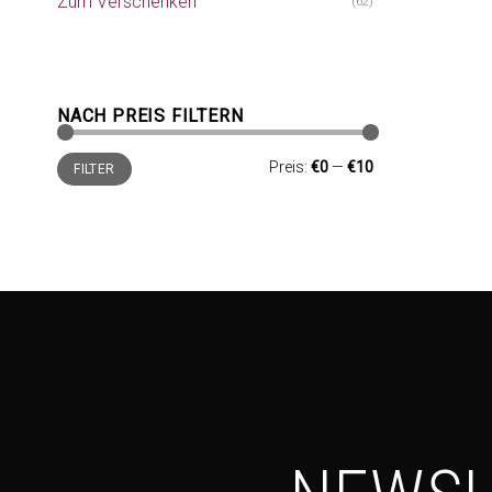
Zum Verschenken
(62)
NACH PREIS FILTERN
Min.
Max.
Preis:
€0
—
€10
FILTER
Preis
Preis