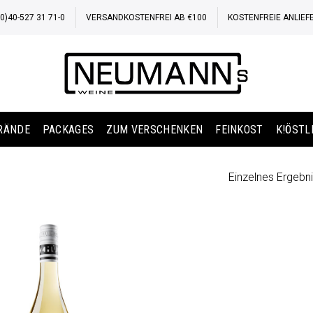
)40-527 31 71-0
VERSANDKOSTENFREI AB €100
KOSTENFREIE ANLIEF
BRÄNDE
PACKAGES
ZUM VERSCHENKEN
FEINKOST
K!ÖSTL
Einzelnes Ergebni
Auf die
Wunschliste