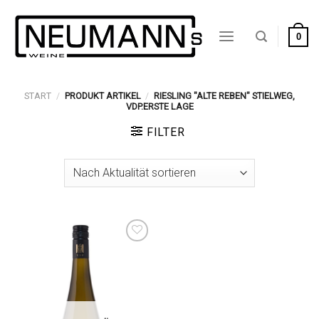
Zum
Inhalt
0
springen
START
/
PRODUKT ARTIKEL
/
RIESLING "ALTE REBEN" STIELWEG,
VDP.ERSTE LAGE
FILTER
Auf die
Wunschliste