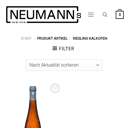
Zum
Inhalt
0
springen
START
/
PRODUKT ARTIKEL
/
RIESLING KALKOFEN
FILTER
Auf die
Wunschliste