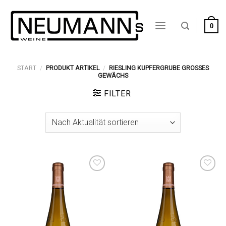
Zum
Inhalt
0
springen
START
/
PRODUKT ARTIKEL
/
RIESLING KUPFERGRUBE GROSSES G
EWÄCHS
FILTER
Auf die
Auf die
Wunschliste
Wunschliste