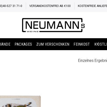
)40-527 31 71-0
VERSANDKOSTENFREI AB €100
KOSTENFREIE ANLIEF
BRÄNDE
PACKAGES
ZUM VERSCHENKEN
FEINKOST
K!ÖSTL
Einzelnes Ergebni
Auf die
Wunschliste