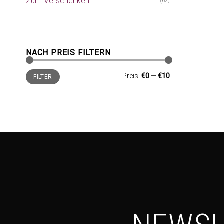
Zum Verschenken
(62)
NACH PREIS FILTERN
Min.
Max.
Preis:
€0
—
€10
FILTER
Preis
Preis