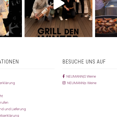
ATIONEN
BESUCHE UNS AUF
NEUMANN|S Weine
erklärung
NEUMANN|s Weine
ht
rrufen
and und Lieferung
eitserklärung