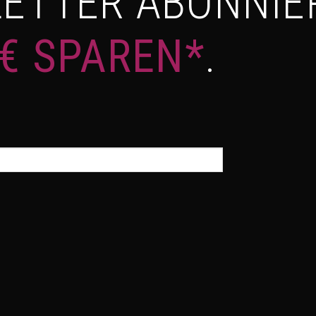
ETTER ABONNIE
 € SPAREN*
.