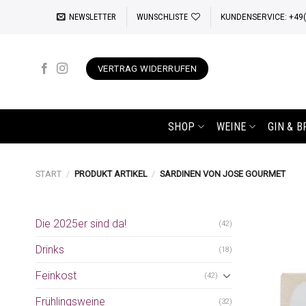
Zum
NEWSLETTER
WUNSCHLISTE
KUNDENSERVICE: +49(0
Inhalt
springen
VERTRAG WIDERRUFEN
SHOP
WEINE
GIN & 
START
/
PRODUKT ARTIKEL
/
SARDINEN VON JOSE GOURMET
Die 2025er sind da!
(42)
Drinks
(18)
Feinkost
(42)
Frühlingsweine
(32)