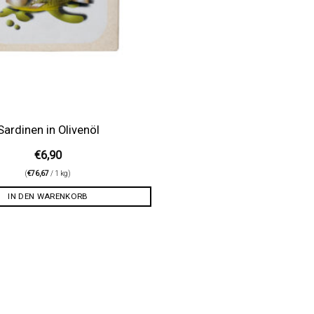
Sardinen in Olivenöl
€
6,90
(
€
76,67
/ 1 kg)
IN DEN WARENKORB