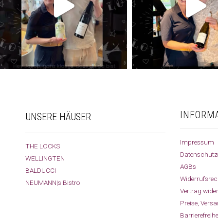
INFORM
UNSERE HÄUSER
Impressum
THE LOCKS
Datenschutz
WELLINGTEN
AGBs
BALDUCCI
Widerrufsrec
NEUMANN|s Bistro
Vertrag wide
Preise, Vers
Barrierefreih