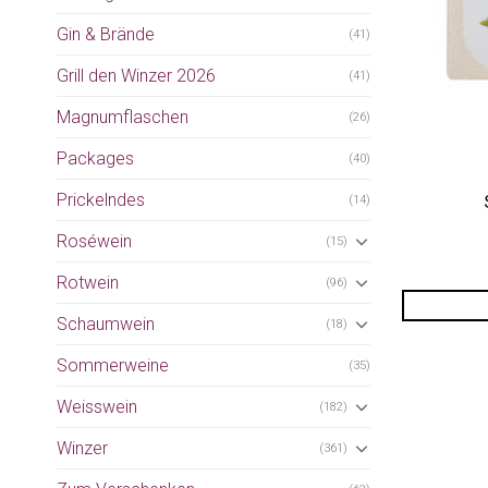
Gin & Brände
(41)
Grill den Winzer 2026
(41)
Magnumflaschen
(26)
Packages
(40)
Prickelndes
(14)
Roséwein
(15)
Rotwein
(96)
Schaumwein
(18)
Sommerweine
(35)
Weisswein
(182)
Winzer
(361)