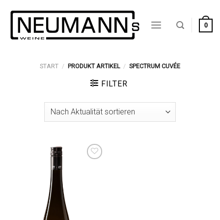
Zum
Inhalt
0
springen
START
/
PRODUKT ARTIKEL
/
SPECTRUM CUVÉE
FILTER
Auf die
Wunschliste