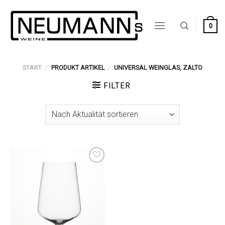
Zum
Inhalt
0
springen
START
/
PRODUKT ARTIKEL
/
UNIVERSAL WEINGLAS, ZALTO
FILTER
Auf die
Wunschliste