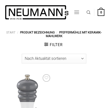
Zum
Inhalt
0
springen
START
/
PRODUKT BEZEICHNUNG
/
PFEFFERMÜHLE MIT KERAMIK-
MAHLWERK
FILTER
Auf die
Wunschliste