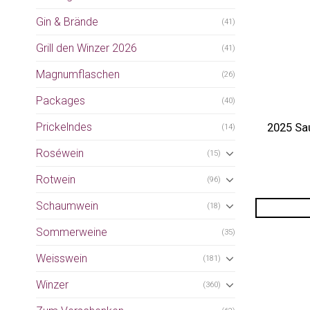
Gin & Brände
(41)
Grill den Winzer 2026
(41)
Magnumflaschen
(26)
Packages
(40)
Prickelndes
2025 Sau
(14)
Roséwein
(15)
Rotwein
(96)
Schaumwein
(18)
Sommerweine
(35)
Weisswein
(181)
Winzer
(360)