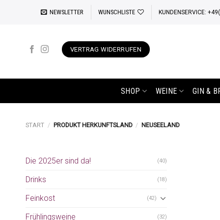
Zum
NEWSLETTER
WUNSCHLISTE
KUNDENSERVICE: +49(0
Inhalt
springen
VERTRAG WIDERRUFEN
SHOP
WEINE
GIN & 
START
/
PRODUKT HERKUNFTSLAND
/
NEUSEELAND
Die 2025er sind da!
(40)
Drinks
(18)
Feinkost
(42)
Frühlingsweine
(32)