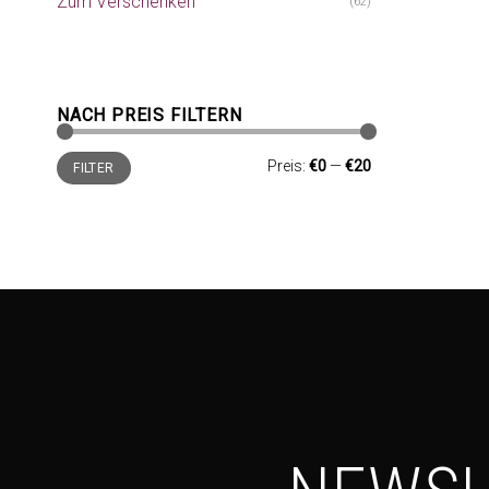
Zum Verschenken
(62)
NACH PREIS FILTERN
Min.
Max.
Preis:
€0
—
€20
FILTER
Preis
Preis