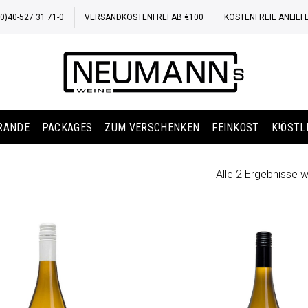
)40-527 31 71-0
VERSANDKOSTENFREI AB €100
KOSTENFREIE ANLIEF
BRÄNDE
PACKAGES
ZUM VERSCHENKEN
FEINKOST
K!ÖSTL
Alle 2 Ergebnisse 
Auf die
Wunschliste