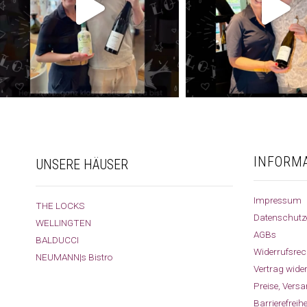
INFORM
UNSERE HÄUSER
Impressum
THE LOCKS
Datenschutz
WELLINGTEN
AGBs
BALDUCCI
Widerrufsrec
NEUMANN|s Bistro
Vertrag wide
Preise, Vers
Barrierefreih