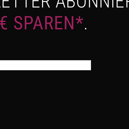
ETTER ABONNIE
 € SPAREN*
.