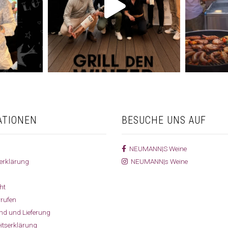
ATIONEN
BESUCHE UNS AUF
NEUMANN|S Weine
erklärung
NEUMANN|s Weine
ht
rrufen
and und Lieferung
eitserklärung