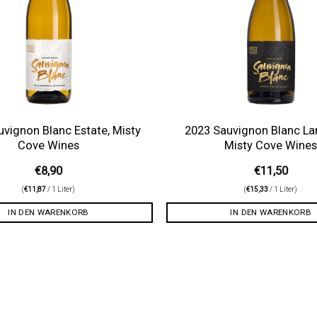
vignon Blanc Estate, Misty
2023 Sauvignon Blanc La
Cove Wines
Misty Cove Wine
€
8,90
€
11,50
(
€
11,87
/ 1 Liter)
(
€
15,33
/ 1 Liter)
IN DEN WARENKORB
IN DEN WARENKORB