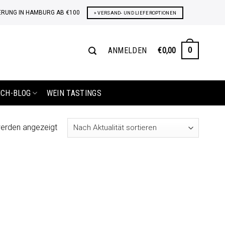
ERUNG IN HAMBURG AB €100
» VERSAND- UND LIEFEROPTIONEN
ANMELDEN
€
0,00
0
ICH-BLOG
WEIN TASTINGS
Nach
werden angezeigt
Aktualität
sortiert
Auf die
Wunschliste