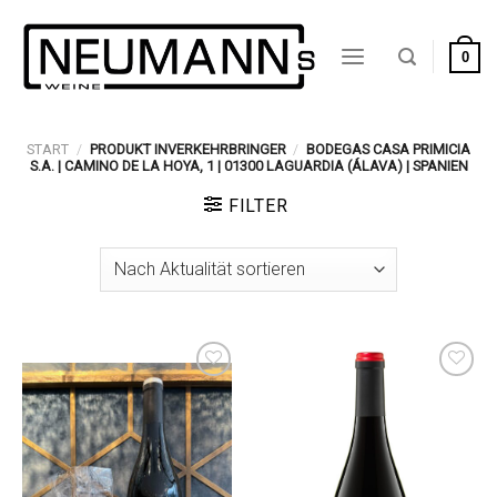
Zum
Inhalt
0
springen
START
/
PRODUKT INVERKEHRBRINGER
/
BODEGAS CASA PRIMICIA
S.A. | CAMINO DE LA HOYA, 1 | 01300 LAGUARDIA (ÁLAVA) | SPANIEN
FILTER
Auf die
Auf die
Wunschliste
Wunschliste