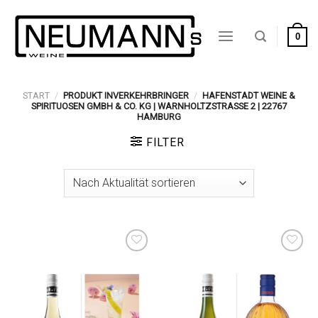
Zum
Inhalt
0
springen
START
/
PRODUKT INVERKEHRBRINGER
/
HAFENSTADT WEINE &
SPIRITUOSEN GMBH & CO. KG | WARNHOLTZSTRASSE 2 | 22767 H
AMBURG
FILTER
Auf die
Auf die
Wunschliste
Wunschliste