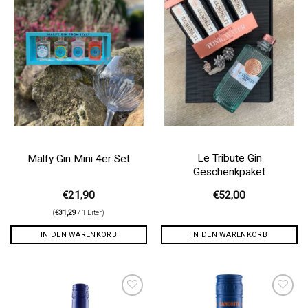
Le Tribute Gin
Malfy Gin Mini 4er Set
Geschenkpaket
€
21,90
€
52,00
(
€
31,29
/ 1 Liter)
IN DEN WARENKORB
IN DEN WARENKORB
Auf die
Auf die