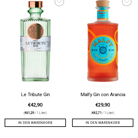
Auf die
Auf die
Wunschliste
Wunschliste
Le Tribute Gin
Malfy Gin con Arancia
€
42,90
€
29,90
(
€
61,29
/ 1 Liter)
(
€
42,71
/ 1 Liter)
IN DEN WARENKORB
IN DEN WARENKORB