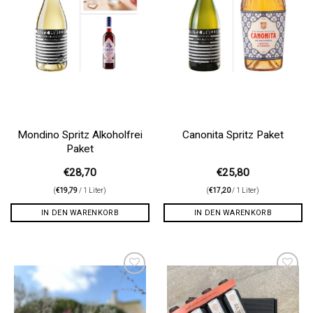
Mondino Spritz Alkoholfrei
Canonita Spritz Paket
Paket
€
28,70
€
25,80
(
€
19,79
/ 1 Liter)
(
€
17,20
/ 1 Liter)
IN DEN WARENKORB
IN DEN WARENKORB
Auf die
Auf die
Wunschliste
Wunschliste