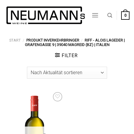
Zum
Inhalt
0
springen
START
/
PRODUKT INVERKEHRBRINGER
/
RIFF - ALOIS LAGEDER |
GRAFENGASSE 9 | 39040 MAGREID (BZ) | ITALIEN
FILTER
Auf die
Wunschliste