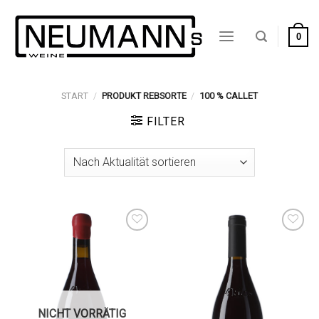
Zum
Inhalt
0
springen
START
/
PRODUKT REBSORTE
/
100 % CALLET
FILTER
Auf die
Auf die
Wunschliste
Wunschliste
NICHT VORRÄTIG