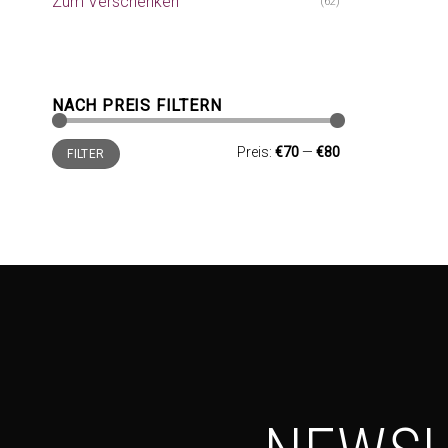
Zum Verschenken
(62)
NACH PREIS FILTERN
Min.
Max.
Preis:
€70
—
€80
FILTER
Preis
Preis