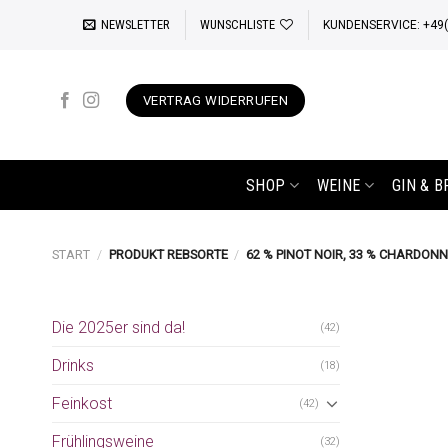
Zum
NEWSLETTER
WUNSCHLISTE
KUNDENSERVICE: +49(0
Inhalt
springen
VERTRAG WIDERRUFEN
SHOP
WEINE
GIN & 
START
/
PRODUKT REBSORTE
/
62 % PINOT NOIR, 33 % CHARDONN
Die 2025er sind da!
(42)
Drinks
(18)
Feinkost
(42)
Frühlingsweine
(32)