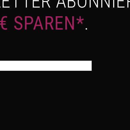
ETTER ABONNIE
 € SPAREN*
.