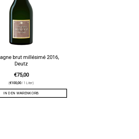
gne brut millésimé 2016,
Deutz
€
75,00
(
€
100,00
/ 1 Liter)
IN DEN WARENKORB