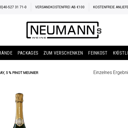
)40-527 31 71-0
VERSANDKOSTENFREI AB €100
KOSTENFREIE ANLIEF
BRÄNDE
PACKAGES
ZUM VERSCHENKEN
FEINKOST
K!ÖSTL
Einzelnes Ergebni
AY, 5 % PINOT MEUNIER
Auf die
Wunschliste