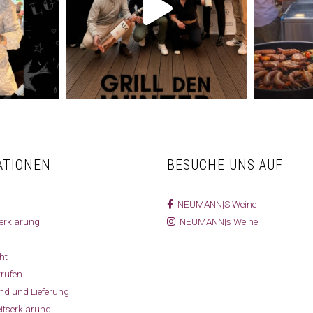
ATIONEN
BESUCHE UNS AUF
NEUMANN|S Weine
erklärung
NEUMANN|s Weine
ht
rrufen
and und Lieferung
eitserklärung