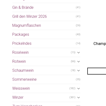
Gin & Brände
(41)
Grill den Winzer 2026
(41)
Magnumflaschen
(26)
Packages
(40)
Prickelndes
Champa
(14)
Roséwein
(15)
Rotwein
(96)
Schaumwein
(18)
Sommerweine
(35)
Weisswein
(182)
Winzer
(361)