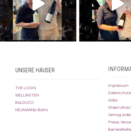
INFORM
UNSERE HÄUSER
Impressum
THE LOCKS
Datenschutz
WELLINGTEN
AGBs
BALDUCCI
Widerrufsrec
NEUMANN|s Bistro
Vertrag wide
Preise, Vers
Barrierefreih