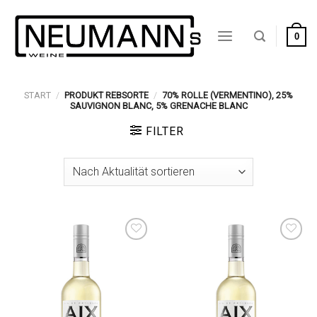
Zum
Inhalt
0
springen
START
/
PRODUKT REBSORTE
/
70% ROLLE (VERMENTINO), 25%
SAUVIGNON BLANC, 5% GRENACHE BLANC
FILTER
Auf die
Auf die
Wunschliste
Wunschliste