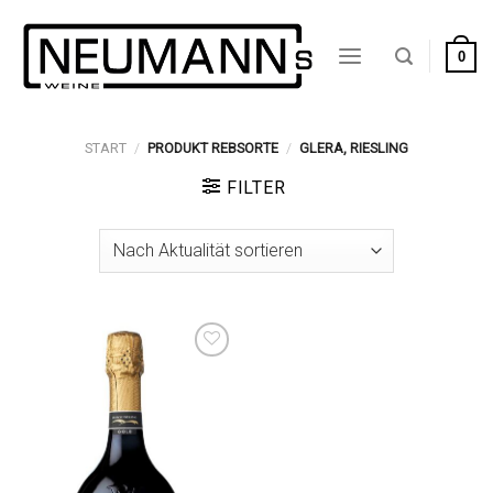
Zum
Inhalt
0
springen
START
/
PRODUKT REBSORTE
/
GLERA, RIESLING
FILTER
Auf die
Wunschliste