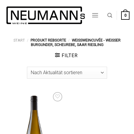
Zum
Inhalt
0
springen
START
/
PRODUKT REBSORTE
/
WEISSWEINCUVÉE - WEISSER BU
RGUNDER, SCHEUREBE, SAAR RIESLING
FILTER
Auf die
Wunschliste