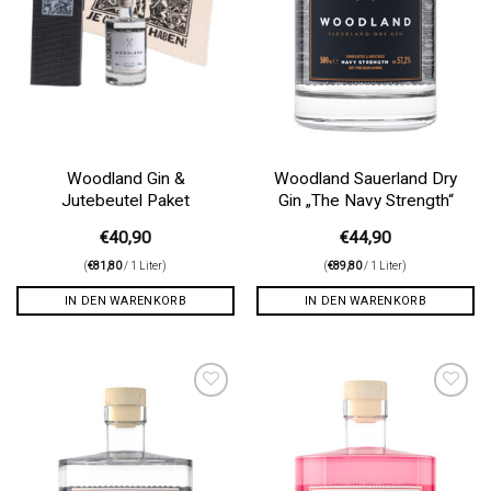
Woodland Gin &
Woodland Sauerland Dry
Jutebeutel Paket
Gin „The Navy Strength“
€
40,90
€
44,90
(
€
81,80
/ 1 Liter)
(
€
89,80
/ 1 Liter)
IN DEN WARENKORB
IN DEN WARENKORB
Auf die
Auf die
Wunschliste
Wunschliste