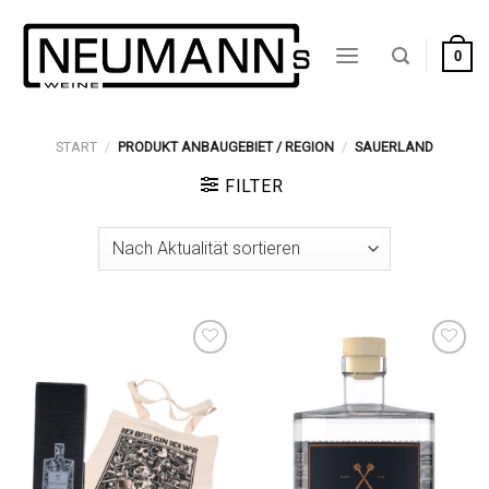
Zum
Inhalt
0
springen
START
/
PRODUKT ANBAUGEBIET / REGION
/
SAUERLAND
FILTER
Auf die
Auf die
Wunschliste
Wunschliste