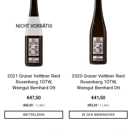
NICHT VORRÄTIG
2021 Grüner Veltliner Ried
2020 Grüner Veltliner Ried
Rosenberg 1ÖTW,
Rosenberg 1ÖTW,
Weingut Bernhard Ott
Weingut Bernhard Ott
€
47,50
€
41,50
(
€
63,33
/ 1 Liter)
(
€
55,33
/ 1 Liter)
WEITERLESEN
IN DEN WARENKORB