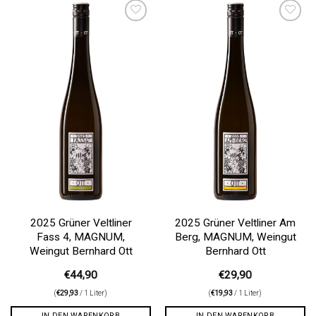
Auf die
Auf die
Wunschliste
Wunschliste
2025 Grüner Veltliner
2025 Grüner Veltliner Am
Fass 4, MAGNUM,
Berg, MAGNUM, Weingut
Weingut Bernhard Ott
Bernhard Ott
€
44,90
€
29,90
(
€
29,93
/ 1 Liter)
(
€
19,93
/ 1 Liter)
IN DEN WARENKORB
IN DEN WARENKORB