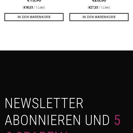
€
13,90
€
20,50
(
€
18,53
/ 1 Liter)
(
€
27,33
/ 1 Liter)
IN DEN WARENKORB
IN DEN WARENKORB
NEWSLETTER
ABONNIEREN UND
5