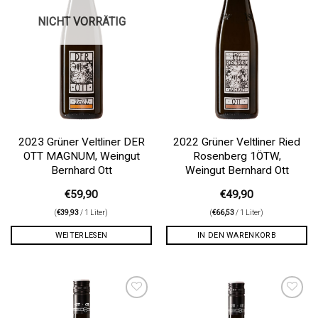
NICHT VORRÄTIG
2023 Grüner Veltliner DER
2022 Grüner Veltliner Ried
OTT MAGNUM, Weingut
Rosenberg 1ÖTW,
Bernhard Ott
Weingut Bernhard Ott
€
59,90
€
49,90
(
€
39,93
/ 1 Liter)
(
€
66,53
/ 1 Liter)
WEITERLESEN
IN DEN WARENKORB
Auf die
Auf die
Wunschliste
Wunschliste