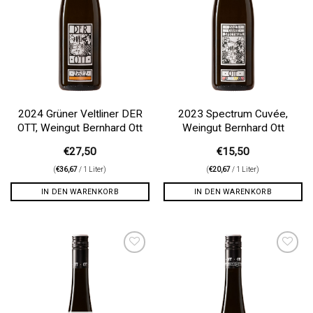
2024 Grüner Veltliner DER
2023 Spectrum Cuvée,
OTT, Weingut Bernhard Ott
Weingut Bernhard Ott
€
27,50
€
15,50
(
€
36,67
/ 1 Liter)
(
€
20,67
/ 1 Liter)
IN DEN WARENKORB
IN DEN WARENKORB
Auf die
Auf die
Wunschliste
Wunschliste