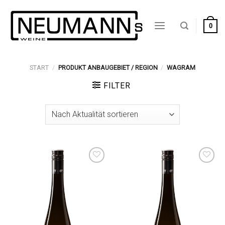
Zum
Inhalt
0
springen
START
/
PRODUKT ANBAUGEBIET / REGION
/
WAGRAM
FILTER
Auf die
Auf die
Wunschliste
Wunschliste