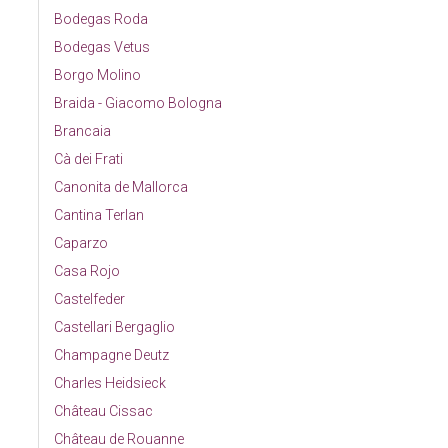
Bodegas Roda
Bodegas Vetus
Borgo Molino
Braida - Giacomo Bologna
Brancaia
Cà dei Frati
Canonita de Mallorca
Cantina Terlan
Caparzo
Casa Rojo
Castelfeder
Castellari Bergaglio
Champagne Deutz
Charles Heidsieck
Château Cissac
Château de Rouanne