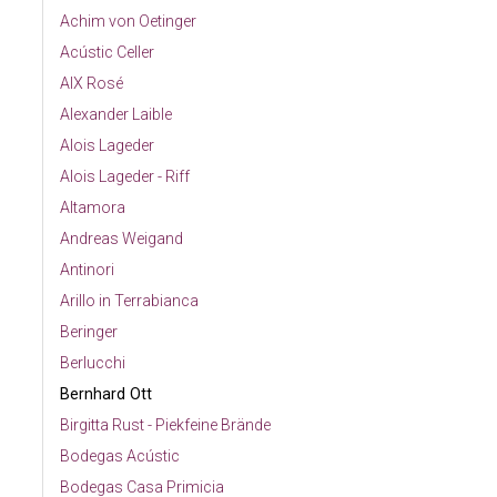
Achim von Oetinger
Acústic Celler
AIX Rosé
Alexander Laible
Alois Lageder
Alois Lageder - Riff
Altamora
Andreas Weigand
Antinori
Arillo in Terrabianca
Beringer
Berlucchi
Bernhard Ott
Birgitta Rust - Piekfeine Brände
Bodegas Acústic
Bodegas Casa Primicia