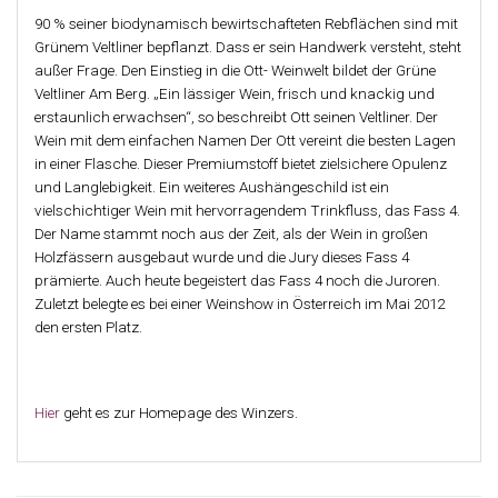
90 % seiner biodynamisch bewirtschafteten Rebflächen sind mit
Grünem Veltliner bepflanzt. Dass er sein Handwerk versteht, steht
außer Frage. Den Einstieg in die Ott- Weinwelt bildet der Grüne
Veltliner Am Berg. „Ein lässiger Wein, frisch und knackig und
erstaunlich erwachsen“, so beschreibt Ott seinen Veltliner. Der
Wein mit dem einfachen Namen Der Ott vereint die besten Lagen
in einer Flasche. Dieser Premiumstoff bietet zielsichere Opulenz
und Langlebigkeit. Ein weiteres Aushängeschild ist ein
vielschichtiger Wein mit hervorragendem Trinkfluss, das Fass 4.
Der Name stammt noch aus der Zeit, als der Wein in großen
Holzfässern ausgebaut wurde und die Jury dieses Fass 4
prämierte. Auch heute begeistert das Fass 4 noch die Juroren.
Zuletzt belegte es bei einer Weinshow in Österreich im Mai 2012
den ersten Platz.
Hier
geht es zur Homepage des Winzers.