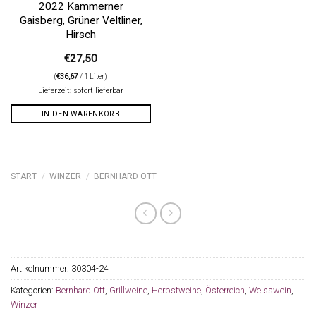
2022 Kammerner
Gaisberg, Grüner Veltliner,
Hirsch
€
27,50
(
€
36,67
/ 1 Liter)
Lieferzeit: sofort lieferbar
IN DEN WARENKORB
START
/
WINZER
/
BERNHARD OTT
Artikelnummer:
30304-24
Kategorien:
Bernhard Ott
,
Grillweine
,
Herbstweine
,
Österreich
,
Weisswein
,
Winzer