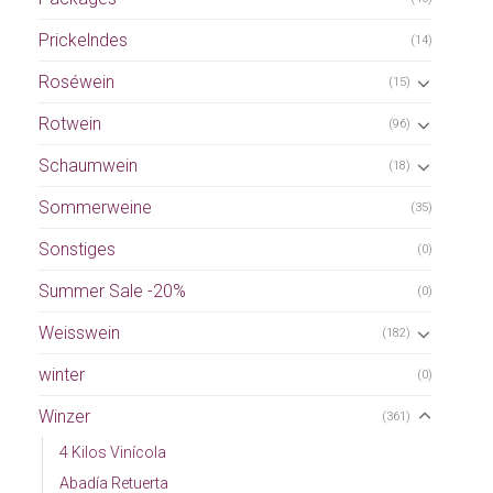
Prickelndes
(14)
Roséwein
(15)
Rotwein
(96)
Schaumwein
(18)
Sommerweine
(35)
Sonstiges
(0)
Summer Sale -20%
(0)
Weisswein
(182)
winter
(0)
Winzer
(361)
4 Kilos Vinícola
Abadía Retuerta