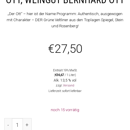
„Der Ott“ – hier ist der Name Programm: Authentisch, ausgewogen
mit Charakter – DER Grüne Veltliner aus den Toplagen Spiegel, Stein
und Rosenberg!
€
27,50
Enthält 19% MwSt.
(
€
36,67
/ 1 Liter)
Alk. 13,5 % vol
zzgl.
Versand
Lieferzeit: sofort lieferbar
noch 15 vorrätig
2024 Grüner Veltliner DER OTT, Weingut Bernhard Ott Me