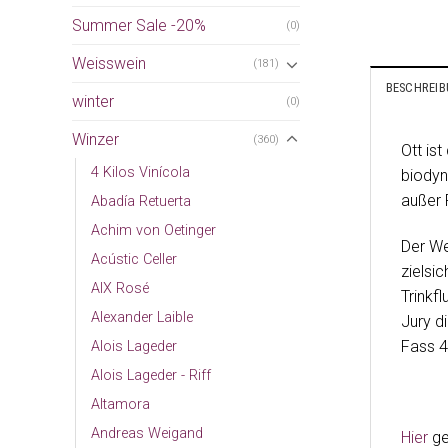
Summer Sale -20%
(0)
Weisswein
(181)
BESCHREI
winter
(0)
Winzer
(360)
Ott is
4 Kilos Vinícola
biodyn
außer 
Abadía Retuerta
Achim von Oetinger
Der We
Acústic Celler
zielsi
AIX Rosé
Trinkf
Alexander Laible
Jury d
Fass 4
Alois Lageder
Alois Lageder - Riff
Altamora
Andreas Weigand
Hier
ge