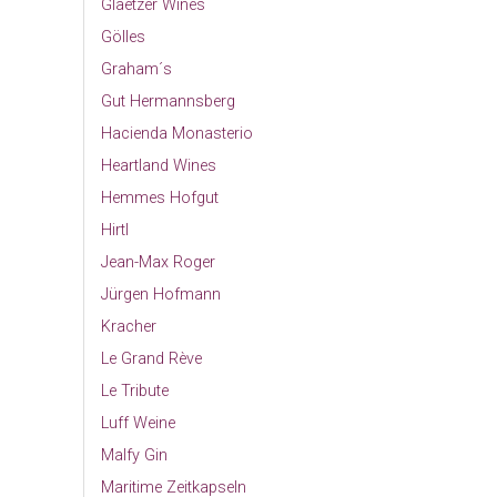
Glaetzer Wines
Gölles
Graham´s
Gut Hermannsberg
Hacienda Monasterio
Heartland Wines
Hemmes Hofgut
Hirtl
Jean-Max Roger
Jürgen Hofmann
Kracher
Le Grand Rève
Le Tribute
Luff Weine
Malfy Gin
Maritime Zeitkapseln