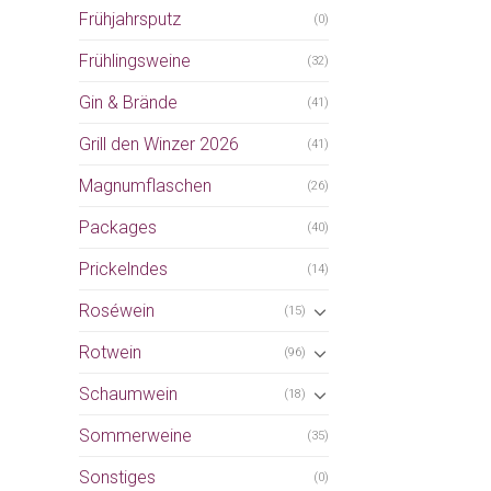
Frühjahrsputz
(0)
Frühlingsweine
(32)
Gin & Brände
(41)
Grill den Winzer 2026
(41)
Magnumflaschen
(26)
Packages
(40)
Prickelndes
(14)
Roséwein
(15)
Rotwein
(96)
Schaumwein
(18)
Sommerweine
(35)
Sonstiges
(0)