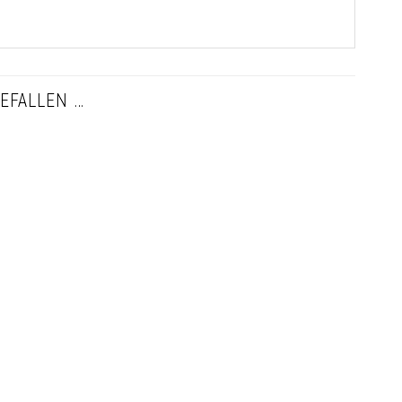
EFALLEN …
Auf die
Wunschliste