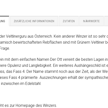
BUNG
ZUSÄTZLICHE INFORMATIONEN
ZUTATEN
NÄHRWERTE
t der Veltlinerguru aus Österreich. Kein anderer Winzer ist so se
amisch bewirtschafteten Rebflächen sind mit Grünem Veltliner be
Frage.
in mit dem einfachen Namen Der Ott vereint die besten Lagen in 
chere Opulenz und Langlebigkeit. Ein weiteres Aushängeschild ist
luss, das Fass 4. Der Name stammt noch aus der Zeit, als der We
ieses Fass 4 prämierte. Auszeichnungen erhält der sympathische Wi
 inzwischen im Edelstahl.
ht es zur Homepage des Winzers.