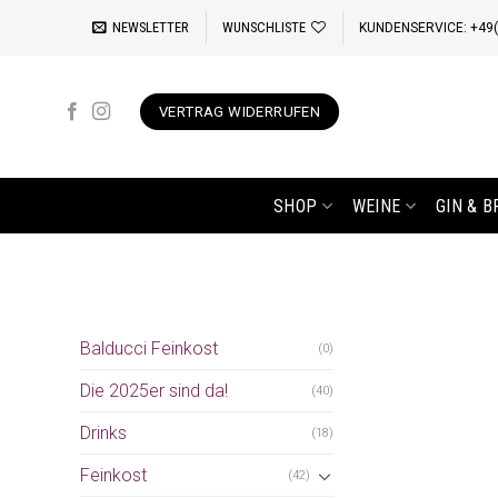
Zum
NEWSLETTER
WUNSCHLISTE
KUNDENSERVICE: +49(0
Inhalt
springen
VERTRAG WIDERRUFEN
SHOP
WEINE
GIN & 
Balducci Feinkost
(0)
Die 2025er sind da!
(40)
Drinks
(18)
Feinkost
(42)