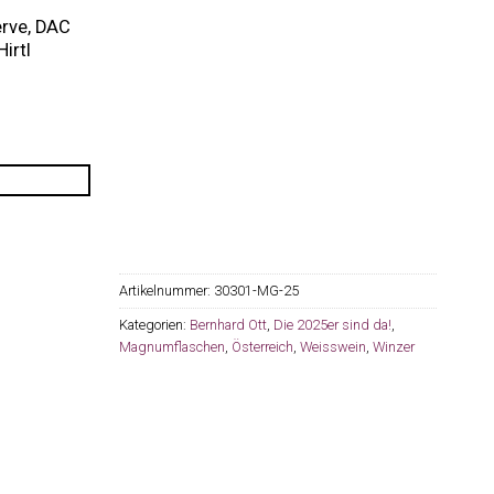
erve, DAC
irtl
Artikelnummer:
30301-MG-25
Kategorien:
Bernhard Ott
,
Die 2025er sind da!
,
Magnumflaschen
,
Österreich
,
Weisswein
,
Winzer