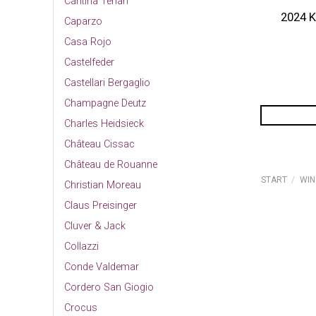
Cantina Terlan
2024 K
Caparzo
Casa Rojo
Castelfeder
Castellari Bergaglio
Champagne Deutz
Charles Heidsieck
Château Cissac
Château de Rouanne
START
/
WIN
Christian Moreau
Claus Preisinger
Cluver & Jack
Collazzi
Conde Valdemar
Cordero San Giogio
Crocus