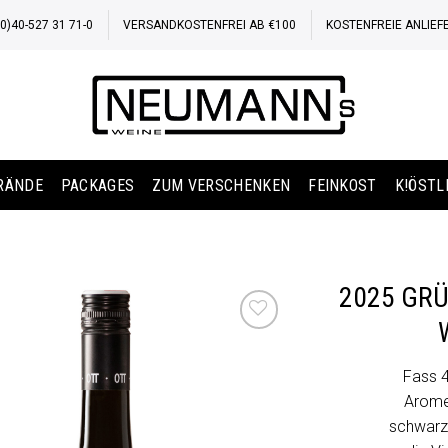
)40-527 31 71-0
VERSANDKOSTENFREI AB €100
KOSTENFREIE ANLIEF
BRÄNDE
PACKAGES
ZUM VERSCHENKEN
FEINKOST
K!ÖSTL
2025 GRÜ
Auf die
Wunschliste
Fass 4
Arome
schwarze