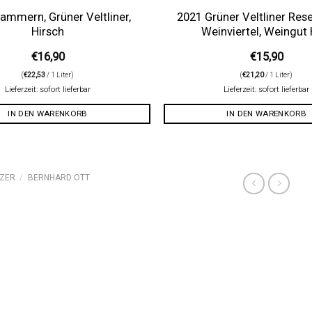
ammern, Grüner Veltliner,
2021 Grüner Veltliner Res
Hirsch
Weinviertel, Weingut H
€
16,90
€
15,90
(
€
22,53
/ 1 Liter)
(
€
21,20
/ 1 Liter)
Lieferzeit: sofort lieferbar
Lieferzeit: sofort lieferbar
IN DEN WARENKORB
IN DEN WARENKORB
ZER
/
BERNHARD OTT