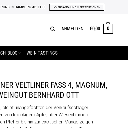
ERUNG IN HAMBURG AB €100
» VERSAND- UND LIEFEROPTIONEN
ANMELDEN
€
0,00
0
ICH-BLOG
WEIN TASTINGS
NER VELTLINER FASS 4, MAGNUM,
WEINGUT BERNHARD OTT
, bleibt unangefochten der Verkaufsschlager.
n von knackigem Apfel, über Wiesenblumen,
n Pfeffer bis hin zur exotischen Mango zeigen