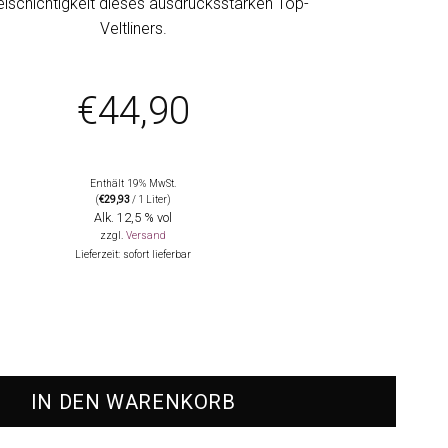
elschichtigkeit dieses ausdrucksstarken Top-
Veltliners.
€
44,90
Enthält 19% MwSt.
(
€
29,93
/ 1 Liter)
Alk. 12,5 % vol
zzgl.
Versand
Lieferzeit: sofort lieferbar
ltliner Fass 4, MAGNUM, Weingut Bernhard Ott Menge
IN DEN WARENKORB