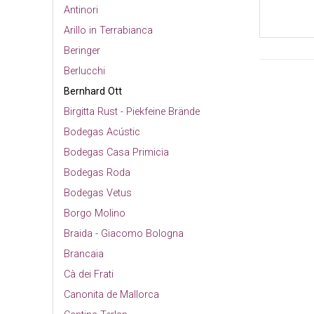
Antinori
Arillo in Terrabianca
Beringer
Berlucchi
Bernhard Ott
Birgitta Rust - Piekfeine Brände
Bodegas Acústic
Bodegas Casa Primicia
Bodegas Roda
Bodegas Vetus
Borgo Molino
Braida - Giacomo Bologna
Brancaia
Cà dei Frati
Canonita de Mallorca