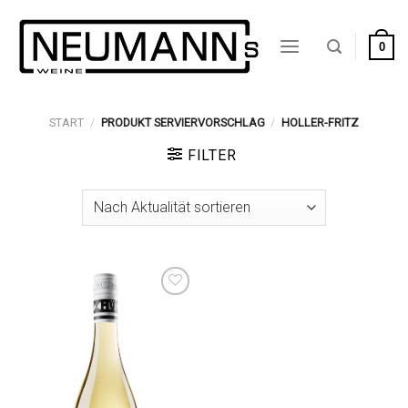
Zum
Inhalt
0
springen
START
/
PRODUKT SERVIERVORSCHLAG
/
HOLLER-FRITZ
FILTER
Auf die
Wunschliste