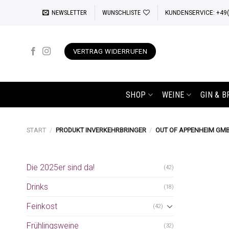
Zum
NEWSLETTER
WUNSCHLISTE
KUNDENSERVICE: +49(0
Inhalt
springen
VERTRAG WIDERRUFEN
SHOP
WEINE
GIN & 
START
/
PRODUKT INVERKEHRBRINGER
/
OUT OF APPENHEIM GMBH
Die 2025er sind da!
(42)
Drinks
(18)
Feinkost
(42)
Frühlingsweine
(32)