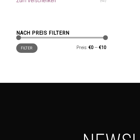
Zum Verschenken
(62)
NACH PREIS FILTERN
Min.
Max.
Preis:
€0
—
€10
FILTER
Preis
Preis