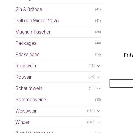
Gin & Brände
(41)
Grill den Winzer 2026
(41)
Magnumflaschen
(26)
Packages
(40)
Prickelndes
Fri
(14)
Roséwein
(15)
Rotwein
(96)
Schaumwein
(18)
Sommerweine
(35)
Weisswein
(182)
Winzer
(361)