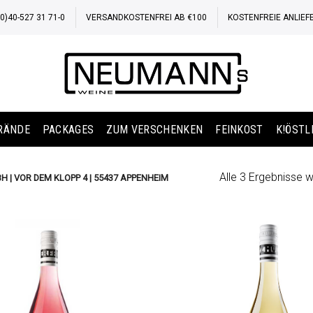
)40-527 31 71-0
VERSANDKOSTENFREI AB €100
KOSTENFREIE ANLIEF
BRÄNDE
PACKAGES
ZUM VERSCHENKEN
FEINKOST
K!ÖSTL
Alle 3 Ergebnisse 
 | VOR DEM KLOPP 4 | 55437 APPENHEIM
Auf die
Wunschliste