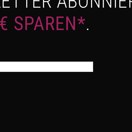
ETTER ABONNIE
 € SPAREN*
.