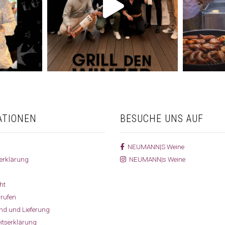
ATIONEN
BESUCHE UNS AUF
NEUMANN|S Weine
erklärung
NEUMANN|s Weine
ht
rrufen
and und Lieferung
eitserklärung