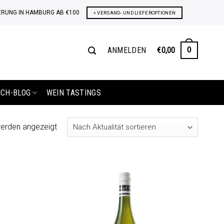
ERUNG IN HAMBURG AB €100
» VERSAND- UND LIEFEROPTIONEN
ANMELDEN
€
0,00
0
ICH-BLOG
WEIN TASTINGS
Nach
werden angezeigt
Aktualität
sortiert
Auf die
Auf die
Wunschliste
Wunschliste