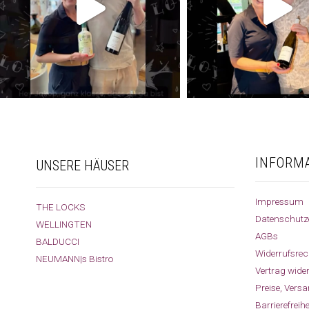
INFORM
UNSERE HÄUSER
Impressum
THE LOCKS
Datenschutz
WELLINGTEN
AGBs
BALDUCCI
Widerrufsrec
NEUMANN|s Bistro
Vertrag wide
Preise, Vers
Barrierefreih